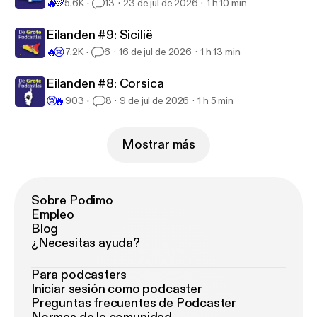
🔥
💜
5.6K
13
23 de jul de 2026
1 h 10 min
Eilanden #9: Sicilië
🔥
😢
7.2K
6
16 de jul de 2026
1 h 13 min
Eilanden #8: Corsica
😢
🔥
903
8
9 de jul de 2026
1 h 5 min
Mostrar más
Sobre Podimo
Empleo
Blog
¿Necesitas ayuda?
Para podcasters
Iniciar sesión como podcaster
Preguntas frecuentes de Podcaster