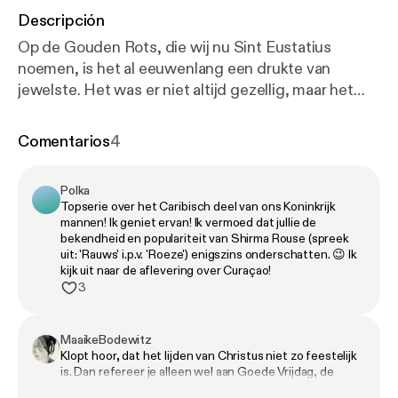
Descripción
Op de Gouden Rots, die wij nu Sint Eustatius
noemen, is het al eeuwenlang een drukte van
jewelste. Het was er niet altijd gezellig, maar het
gaf Statia wel een plek op de wereldkaart. Behalve
met rum zijn de vaten hier gevuld met sterke
Comentarios
4
verhalen, en dus echode Statia haar stem veel
verder dan het eilandje zelf. En er is een plek waar je
Polka
als kleintje heel groot kunt worden, áls je maar op de
Topserie over het Caribisch deel van ons Koninkrijk
juiste momenten van je laat horen. Welke plek
mannen! Ik geniet ervan! Ik vermoed dat jullie de
daarom goede vrienden is geworden met Sint
bekendheid en populariteit van Shirma Rouse (spreek
uit: 'Rauws' i.p.v. 'Roeze') enigszins onderschatten. 😉 Ik
Eustatius, weet je over een halfuurtje. En wie er juist
kijk uit naar de aflevering over Curaçao!
vrienden zijn geworden met Sint Eustatius, hoor je
3
nu. We zijn nooit volledig, wel origineel. Geen
experts, maar wel liefhebbers. Hebben we tóch iets
MaaikeBodewitz
verkeerd gezegd of zijn we iets cruciaals vergeten?
Klopt hoor, dat het lijden van Christus niet zo feestelijk
Volg ons en laat het weten. 🌎 Deze zomer hebben
is. Dan refereer je alleen wel aan Goede Vrijdag, de
we voor de kleintjes een speciale nieuwe
vrijdag voor Pasen. Pasen zelf is het feest van het