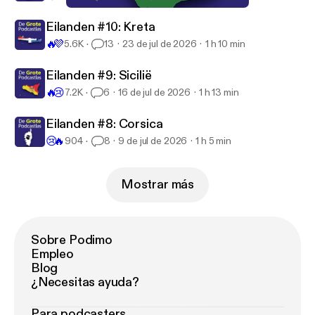
#153 Saoedi-Arabië
De Grote Podcastlas
Eilanden #10: Kreta
🔥
💜
5.6K
13
23 de jul de 2026
1 h 10 min
Eilanden #9: Sicilië
🔥
😢
7.2K
6
16 de jul de 2026
1 h 13 min
Eilanden #8: Corsica
😢
🔥
904
8
9 de jul de 2026
1 h 5 min
Mostrar más
Sobre Podimo
Empleo
Blog
¿Necesitas ayuda?
Para podcasters