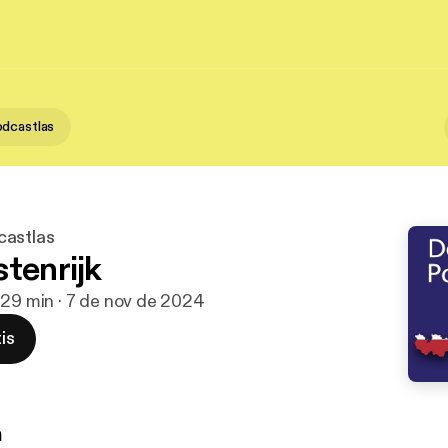
dcastlas
castlas
stenrijk
 29 min · 7 de nov de 2024
is
n