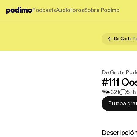
Podcasts
Audiolibros
Sobre Podimo
De Grote Po
De Grote Pod
#111 Oo
💜
🔥
321
5
1 h
Prueba grat
Descripció