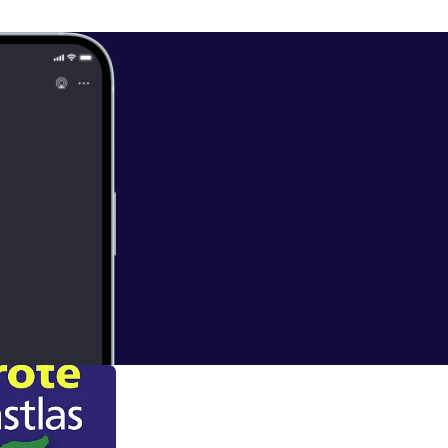
epresenteerd
e wordt
vandeshow.nl/d
las
]
 of zoek je
udio.com/liste