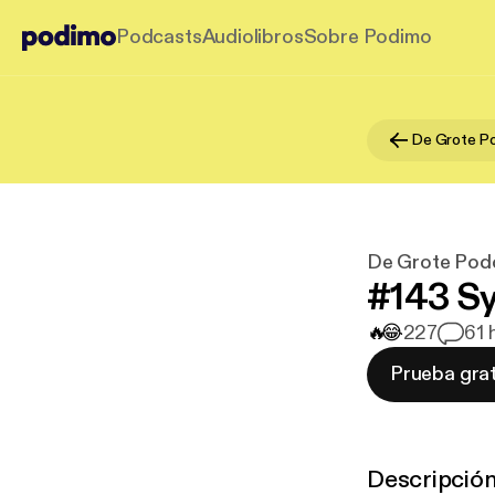
Podcasts
Audiolibros
Sobre Podimo
De Grote Po
De Grote Pod
#143 Sy
🔥
😂
227
6
1 
Prueba grat
Descripció