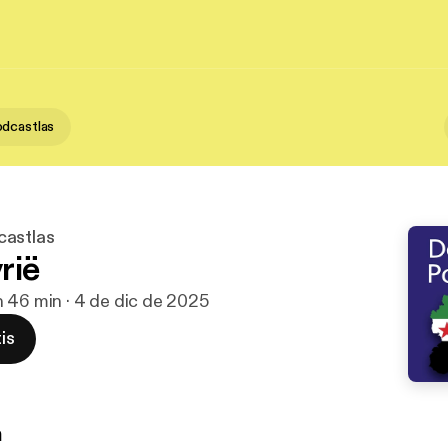
dcastlas
castlas
rië
h 46 min · 4 de dic de 2025
is
n