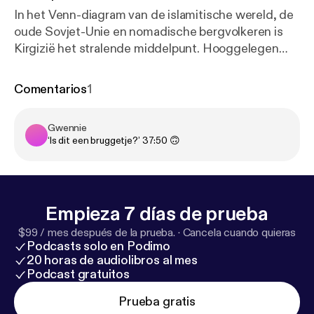
In het Venn-diagram van de islamitische wereld, de
oude Sovjet-Unie en nomadische bergvolkeren is
Kirgizië het stralende middelpunt. Hooggelegen
dorpen met weinig meer dan een kroeg en een
moskee. Het leven gaat te paard, en als er meer met
Comentarios
1
valken gejaagd wordt dan met geweren, dan staat
traditie centraal. Maar ook de moderne tijd rukt op.
Gwennie
Oude Sovjet-marshrutka’s rijden over nieuwe
‘Is dit een bruggetje?’ 37:50 🙃
Chinese wegen. In de hoofdstad Bisjkek, de
verwaarloosde tuinstad, maken parken plaats voor
parkeerterreinen. De eeuwen krioelen dus door
elkaar heen. En om het nog ingewikkelder te maken,
Empieza 7 días de prueba
kregen ze in 2013 bezoek. Deze aflevering wordt
mede mogelijk gemaakt door Lendahand, het
$99 / mes después de la prueba.
·
Cancela cuando quieras
Podcasts solo en Podimo
Nederlandse crowdfundplatform dat ondernemers
20 horas de audiolibros al mes
in ontwikkelingslanden helpt. Begin met investeren
Podcast gratuitos
en gebruik de code GROTEPODCASTLAS500
(bij het afrekenen van je order), en ervaar een
Prueba gratis