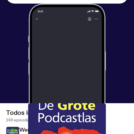
positieve start met een garantie tot 500 euro. We
zijn nooit volledig, wel origineel. Geen experts, maar
wel liefhebbers. Hebben we tóch iets verkeerd
gezegd of zijn we iets cruciaals vergeten? Volg ons
en laat het weten. Ons boek is uit! Haal 'm bij je
lokale boekwinkel of bestel 'm hier! [
https://www.gro
tepodcastlas.nl/#boek
] B [
https://www.grotepodca
stlas.nl/#boek
]en je op zoek naar de shownotes?
Die vind je op onze website [
http://grotepodcastlas.
nl/
]. 🌍 Twitter. [
https://twitter.com/GrotePodcastla
s
] 🌍 Instagram. [
https://www.instagram.com/grote
podcastlas/
] 🌍 Vriend van de show. [
https://vriendv
andeshow.nl/de-grote-podcastlas
]
🌍 Telegramgroep [
https://t.me/+YNJhMB9EGZIwY
WQ0
]. De Grote Podcastlas wordt opgenomen in
onze mini-huiskamerstudio in Utrecht en
Todos los episodios
gepresenteerd door Max Gerritsen, Hugo
249 episodios
Noordman en Leon Boelens. De eindmontage
Wereldsteden #17: Kaapstad
wordt gedaan door Jonas van Impe. [
http://www.jon