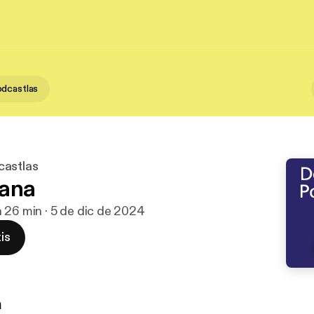
dcastlas
castlas
hana
h 26 min · 5 de dic de 2024
is
n