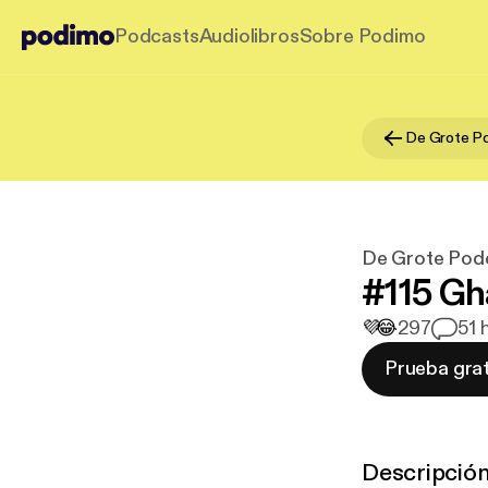
Podcasts
Audiolibros
Sobre Podimo
De Grote Po
De Grote Pod
#115 G
💜
😂
297
5
1 
Prueba grat
Descripció