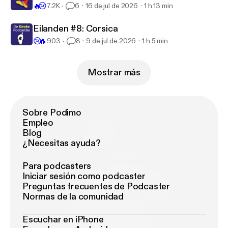
🔥
😢
7.2K
6
16 de jul de 2026
1 h 13 min
Eilanden #8: Corsica
😢
🔥
903
8
9 de jul de 2026
1 h 5 min
Mostrar más
Sobre Podimo
Empleo
Blog
¿Necesitas ayuda?
Para podcasters
Iniciar sesión como podcaster
Preguntas frecuentes de Podcaster
Normas de la comunidad
Escuchar en iPhone