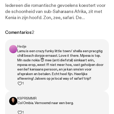
Iedereen die romantische gevoelens koestert voor
de schoonheid van sub-Saharaans Afrika, zit met
Kenia in zijn hoofd. Zon, zee, safari. De
lionkingisering van een continent. Maar luisteraar,
wees op je hoede. Niet elke aap is wijs en
Comentarios
2
vriendelijk, niet alle hyena’s zijn stom, en nee, niet
iedere Keniaan is een Masai. De moderne
Hedje
maatschappelijke voedselketen vind je in de urban
Lamu is een crazy funky little town/ shella een pracgtig
jungle van Nairobi, waar traditie en ambitie met
chill beach dorpje ernaast. Love it there. Mpesa is top.
elkaar concurreren. Een kapitalistische circle of life
Mn oude nokia 😇 mee (anti diefstal) simkaart erin,
mpesa erop, weet ff niet meer hoe, vast geholpen door
waar miljoenen werklui, daklozen, politici,
een lief keniaans persoon, en je kan sms’en voor
ontwikkelingswerkers en expats zich nestelen in de
afspraken en betalen. Echt heel fijn. Heerlijke
keten. Hier is het eten of gegeten worden. Laten wij
aflevering! Jaloers op je local way of safari! trip!!
1
kijken of we wat dieper kunnen graven in hét Oost-
Afrikaanse alfa-land: Kenia. We zijn nooit volledig,
wel origineel. Geen experts, maar wel liefhebbers.
KSPRSMMR
Hebben we tóch iets verkeerd gezegd of zijn we
Col Ombia. Vernoemd naar een berg.
iets cruciaals vergeten? Volg ons en laat het weten.
1