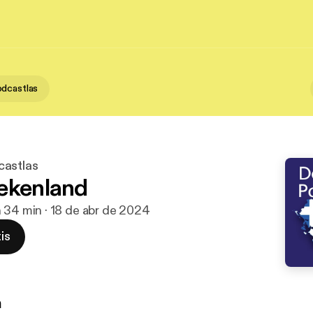
dcastlas
castlas
ekenland
h 34 min · 18 de abr de 2024
is
n