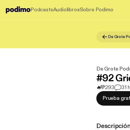
Podcasts
Audiolibros
Sobre Podimo
De Grote Po
De Grote Pod
#92 Gri
🔥
💜
293
3
1 
Prueba grat
Descripció