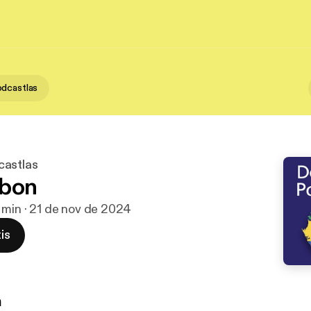
dcastlas
castlas
abon
 min · 21 de nov de 2024
is
n