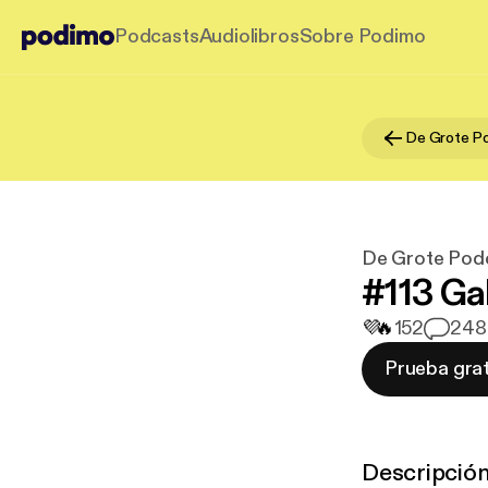
Podcasts
Audiolibros
Sobre Podimo
De Grote Po
De Grote Pod
#113 G
💜
🔥
152
2
48
Prueba grat
Descripció