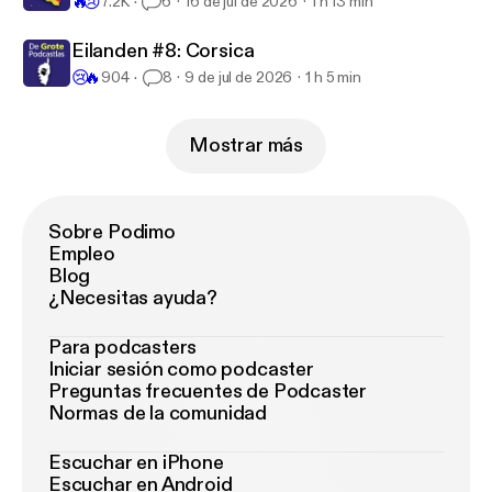
🔥
😢
7.2K
6
16 de jul de 2026
1 h 13 min
Eilanden #8: Corsica
😢
🔥
904
8
9 de jul de 2026
1 h 5 min
Mostrar más
Sobre Podimo
Empleo
Blog
¿Necesitas ayuda?
Para podcasters
Iniciar sesión como podcaster
Preguntas frecuentes de Podcaster
Normas de la comunidad
Escuchar en iPhone
Escuchar en Android