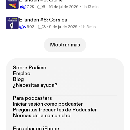
🔥
😢
7.2K
6
16 de jul de 2026
1 h 13 min
Eilanden #8: Corsica
😢
🔥
903
8
9 de jul de 2026
1 h 5 min
Mostrar más
Sobre Podimo
Empleo
Blog
¿Necesitas ayuda?
Para podcasters
Iniciar sesión como podcaster
Preguntas frecuentes de Podcaster
Normas de la comunidad
Escuchar en iPhone