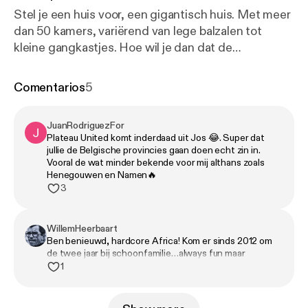
Stel je een huis voor, een gigantisch huis. Met meer
dan 50 kamers, variërend van lege balzalen tot
kleine gangkastjes. Hoe wil je dan dat de
woonkamer eruitziet? Moet het de grootste kamer
van het huis zijn? De mooiste? De schoonste? De
Comentarios
5
sjiekste? Vandaag zijn we in de woonkamer. En hij is
geen van dit allen. Het is een bescheiden kamertje,
JuanRodriguezFor
maar wat is het een zooitje. De verwarming staat vol
Plateau United komt inderdaad uit Jos 😂. Super dat
aan, er woedt een verhitte discussie waar alle
jullie de Belgische provincies gaan doen echt zin in.
meubelstukken aan meedoen, papieren en
Vooral de wat minder bekende voor mij althans zoals
Henegouwen en Namen🔥
puntenslijpers vliegen door de lucht. Ja, wie dit huis
3
bezoekt, betreedt de woonkamer op eigen risico.
Maar wie durft, kan worden beloond. High risk, high
reward. ✋ Ga naar Lendahand.com [
https://www.le
WillemHeerbaart
Ben benieuwd, hardcore Africa! Kom er sinds 2012 om
ndahand.com/?utm_source=grotepodcastlas&utm
de twee jaar bij schoonfamilie…always fun maar
_campaign=nigeria
], gebruik de code 'podcastlas50'
constant op je hoede! Nigenerator noem ik het…
1
en ontvang 50% garantie op je eerste investering,
tot maximaal 500 euro. Adverteren in deze podcast,