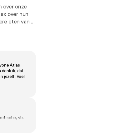
Max over hun
ere eten van
ax en Leon
lein! Voor
op uit. Ga jij
ewone Atlas
dan de
 denk ik, dat
n jezelf. Veel
xotische, vb.