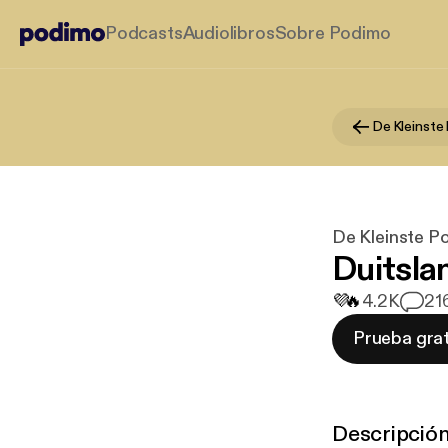
Podcasts
Audiolibros
Sobre Podimo
De Kleinste
De Kleinste P
Duitsla
💜
🔥
4.2K
2
1
Prueba grat
Descripció