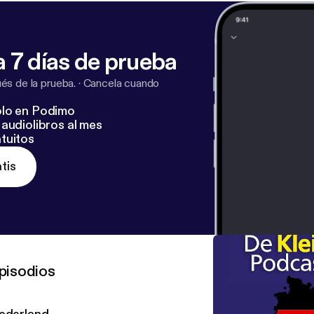
 7 días de prueba
s de la prueba.
·
Cancela cuando
lo en Podimo
audiolibros al mes
tuitos
tis
pisodios