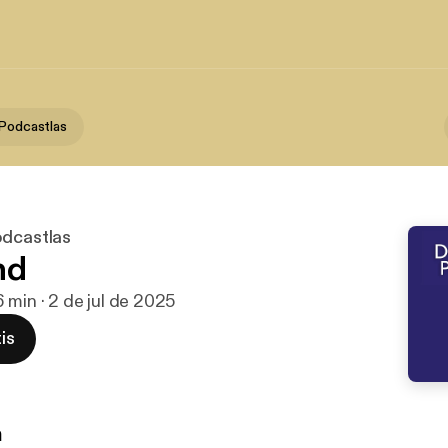
 Podcastlas
odcastlas
nd
6 min · 2 de jul de 2025
is
n