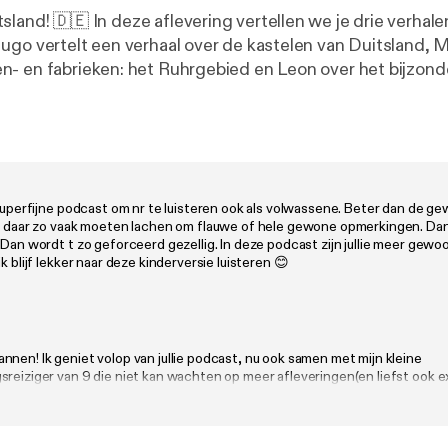
ertellen we je drie verhalen over onze
ugo vertelt een verhaal over de kastelen van Duitsland, 
- en fabrieken: het Ruhrgebied en Leon over het bijzond
 landen, steden, eten, muziek en nog veel meer. Hugo, M
e mooiste verhalen voor op de achterbank en op het schoolp
oor de ouders. Iedereen houdt van vakantie. Met de tent,
of vliegtuig, in eigen land of ver weg, veel kinderen gaan er 
 superfijne podcast om nr te luisteren ook als volwassene. Beter dan de g
aar een ander land, of wil je er meer over weten? Luister 
ie daar zo vaak moeten lachen om flauwe of hele gewone opmerkingen. Dan
an De Kleinste Podcastlas, exclusief op Podimo.
 Dan wordt t zo geforceerd gezellig. In deze podcast zijn jullie meer gewoo
ik blijf lekker naar deze kinderversie luisteren 😊
nen! Ik geniet volop van jullie podcast, nu ook samen met mijn kleine
reiziger van 9 die niet kan wachten op meer afleveringen(en liefst ook e
)