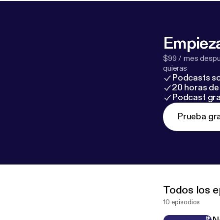
Empieza
$99 / mes despué
quieras
Podcasts so
20 horas de 
Podcast gra
Prueba gra
Todos los e
10 episodios