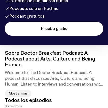
20 horas de audiolibros al mes
Podcasts solo en Podimo
Podcast gratuitos
Prueba gratis
Sobre
Doctor Breakfast Podcast: A
Podcast about Arts, Culture and Being
Human.
Welcome to The Doctor Breakfast Podcast. A
podcast that discusses Arts, Culture and Being
Human. Listen to interviews and conversations with
artists and creators of all genres. Take a listen and
Mostrar más
enjoy the journey.
Todos los episodios
3 episodios
#ArtistInterviews #Creators #HumansUnite #Arts