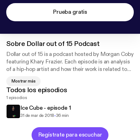
Prueba gratis
Sobre
Dollar out of 15 Podcast
Dollar out of 15 is a podcast hosted by Morgan Coby
featuring Khary Frazier. Each episode is an analysis
of a hip-hop artist and how their work is related to
business. Economics, finance, and strategy are
Mostrar más
balanced with the lyricism of real emcees. Dollar out
Todos los episodios
of 15 is the place to find out how and where
1 episodios
Business and Hip-hop intersect. Visit
www.detroitisdifferent.com to find out more about
Ice Cube - episode 1
Dollar out of 15.
-
31 de mar de 2018
36 min
Regístrate para escuchar