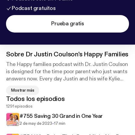
Podcast gratuitos
Prueba gratis
Sobre
Dr Justin Coulson's Happy Families
The Happy families podcast with Dr. Justin Coulson
is designed for the time poor parent who just wants
answers now. Every day Justin and his wife Kylie
provide practical tips and a common sense
Mostrar más
approach to parenting that Mums and Dads all over
Todos los episodios
the world are connecting with. Justin and Kylie have
1291 episodios
6 daughters and they regularly share their
experiences of managing a busy household filled
#755 Saving 30 Grand in One Year
with lots of challenges and plenty of happiness. For
-
2 de may de 2023
17 min
real and practicable advice from people who