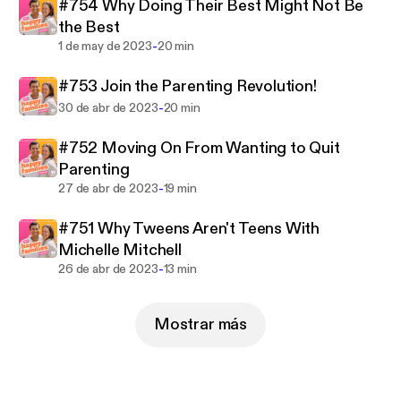
understand and appreciate the challenges of a time
#754 Why Doing Their Best Might Not Be
poor parent, listen to Justin and Kylie and help make
the Best
your family happier.
-
1 de may de 2023
20 min
#753 Join the Parenting Revolution!
-
30 de abr de 2023
20 min
#752 Moving On From Wanting to Quit
Parenting
-
27 de abr de 2023
19 min
#751 Why Tweens Aren't Teens With
Michelle Mitchell
-
26 de abr de 2023
13 min
Mostrar más