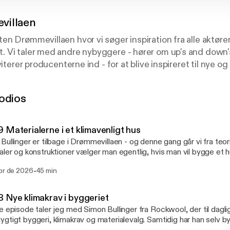
villaen
n Drømmevillaen hvor vi søger inspiration fra alle aktører
 Vi taler med andre nybyggere - hører om up's and down
viterer producenterne ind - for at blive inspireret til nye o
rligvis også med håndværkerne - det er jo dem, der får det h
odios
n Dalum - sammen med min hustru skal vi igang med at b
sten her bruger vi til at lære af andre, så vores drømme k
 Materialerne i et klimavenligt hus
Bullinger er tilbage i Drømmevillaen - og denne gang går vi fra teori t
aler og konstruktioner vælger man egentlig, hvis man vil bygge et 
ftryk, stærkt indeklima og lang levetid? Vi taler om Simons eget hu
-
abr de 2026
45 min
kus på LCA, byggeaffald, akustik, energiforbrug og robuste løsning
amtalen handler også om en vigtig pointe, som mange overser: at de
bæredygtige materialer enkeltvis - man er nødt til at tænke huset
 Nye klimakrav i byggeriet
. En episode om materialevalg, byggeteknik og de mange lag i de
e episode taler jeg med Simon Bullinger fra Rockwool, der til dagl
yhed fra Drømmevillaen - klik her for gratis 8 ugers kursus
gtigt byggeri, klimakrav og materialevalg. Samtidig har han selv 
://www.droemmevillaen.dk/lp/8-ugers-kursus] så I kommer godt i