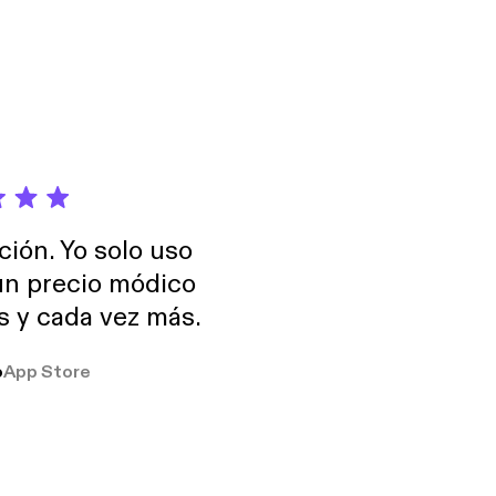
rne? Samtalen giver
geri og gerne vil
rsus] så I kommer
ción. Yo solo uso
 un precio módico
os y cada vez más.
o
App Store