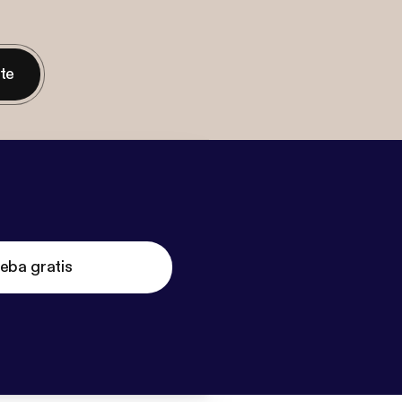
nte
eba gratis