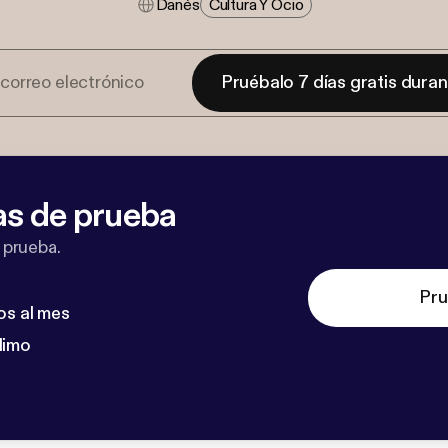
Danés
Cultura Y Ocio
Pruébalo 7 días gratis dura
as de prueba
 prueba.
Pru
os al mes
dimo