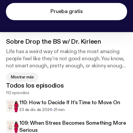
Prueba gratis
Sobre
Drop the BS w/ Dr. Kirleen
Life has a weird way of making the most amazing
people feel like they’re not good enough. You know,
not smart enough, pretty enough, or skinny enough.
The Drop the BS podcast is dedicated to inspiring
Mostrar más
you through those moments. In each episode,
Todos los episodios
seasoned therapist Dr. Kirleen Neely will take you in
112 episodios
session to learn the tools you need to drop your
backstory and live your best today story.306221
110: How to Decide If It’s Time to Move On
-
23 de dic de 2024
21 min
109: When Stress Becomes Something More
Serious