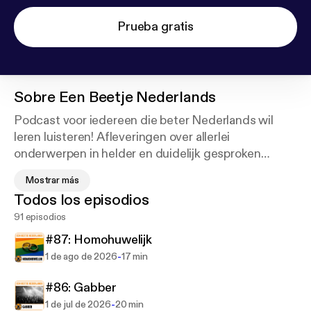
Prueba gratis
Sobre
Een Beetje Nederlands
Podcast voor iedereen die beter Nederlands wil
leren luisteren! Afleveringen over allerlei
onderwerpen in helder en duidelijk gesproken
Nederlands. Iedere aflevering heeft een transcriptie
Mostrar más
om mee te lezen. Leer met deze podcast 'Een
Todos los episodios
Beetje Nederlands'.
91 episodios
[en] Learn Dutch with the 'Een Beetje Nederlands'
#87: Homohuwelijk
podcast! Episodes in clear and easy Dutch, about a
-
1 de ago de 2026
17 min
wide range of subjects. Each episode comes with a
free transcript to read along with. Learn a little
#86: Gabber
Dutch with 'Een Beetje Nederlands'!
-
1 de jul de 2026
20 min