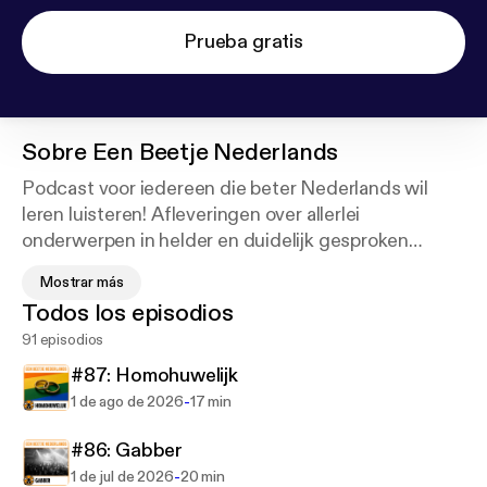
Prueba gratis
Sobre
Een Beetje Nederlands
Podcast voor iedereen die beter Nederlands wil
leren luisteren! Afleveringen over allerlei
onderwerpen in helder en duidelijk gesproken
Nederlands. Iedere aflevering heeft een transcriptie
Mostrar más
om mee te lezen. Leer met deze podcast 'Een
Todos los episodios
Beetje Nederlands'.
91 episodios
[en] Learn Dutch with the 'Een Beetje Nederlands'
#87: Homohuwelijk
podcast! Episodes in clear and easy Dutch, about a
-
1 de ago de 2026
17 min
wide range of subjects. Each episode comes with a
free transcript to read along with. Learn a little
#86: Gabber
Dutch with 'Een Beetje Nederlands'!
-
1 de jul de 2026
20 min