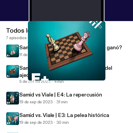
Todos los episodios
7 episodios
Samid vs Viale | Bonus Track: ¿Quién ganó?
11 de oct de 2023
5 min
Samid vs Viale | Bonus Track: El Rey del
ajedrez
5 de oct de 2023
4 min
Samid vs Viale | Bonus Track: El Rey del ajedrez
Efecto Iceberg: Samid vs Viale
Samid vs Viale | E4: La repercusión
19 de sep de 2023
31 min
Samid vs. Viale | E3: La pelea histórica
19 de sep de 2023
30 min