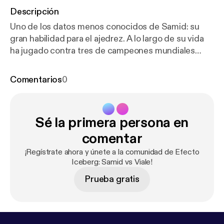
Descripción
Uno de los datos menos conocidos de Samid: su
gran habilidad para el ajedrez. A lo largo de su vida
ha jugado contra tres de campeones mundiales
Kasparov, Karpov y Topalov. Un podcast de Sinay
Hermanos producido por El Extraordinario.
Comentarios
0
Conducción: Luquitas Rodríguez. [
https://www.inst
agram.com/luquitarodrigue/
] Si te gustó hace click
en SEGUIR para enterarte de nuevos episodios
Sé la primera persona en
Encontranos en @sinayhermanos [
https://www.insta
gram.com/sinayhermanos/
] y @elextraordinario.wtf
comentar
[
https://www.instagram.com/elextraordinario.xyz
]
¡Regístrate ahora y únete a la comunidad de Efecto
Iceberg: Samid vs Viale!
Prueba gratis