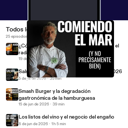
Todos los episodios
25 episodios
¿Cómo consigue un restaurante entrar en el
radar de la Guía Michelin?
19 de jul de 2026
16 min
Salseo: Actualidad Gastronómica Junio 2026
5 de jul de 2026
35 min
Nos estamos comiendo el mar (y no precisamente bien)
El Anticrítico Gastronómico
Smash Burger y la degradación
gastronómica de la hamburguesa
15 de jun de 2026
39 min
Los listos del vino y el negocio del engaño
8 de jun de 2026
1 h 5 min