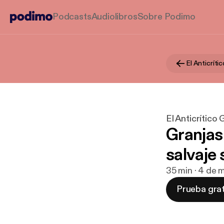
Podcasts
Audiolibros
Sobre Podimo
El Anticrít
El Anticrítico
Granjas
salvaje
35 min · 4 de
Prueba grat