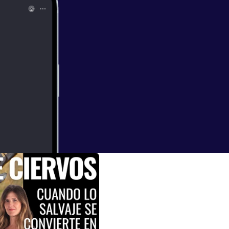
una cuestión
uía Michelin?