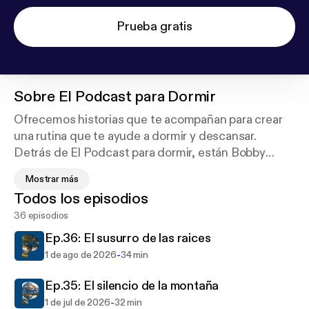
Prueba gratis
Sobre
El Podcast para Dormir
Ofrecemos historias que te acompañan para crear
una rutina que te ayude a dormir y descansar.
Detrás de El Podcast para dormir, están Bobby
Warner, se encarga de grabar y editar los podcast y
Mostrar más
la parte gráfica del proyecto. Mireia es la locutora
Todos los episodios
femenina y se encarga de las RRSS. Alejandro es el
36 episodios
locutor masculino y quien se encarga de crear las
historias.
Ep.36: El susurro de las raices
-
1 de ago de 2026
34 min
Ep.35: El silencio de la montaña
-
1 de jul de 2026
32 min