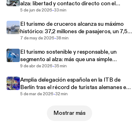
alza: libertad y contacto directo con el
-
entorno sin renunciar a la comodidad
5 de jun de 2026
33 min
El turismo de cruceros alcanza su máximo
histórico: 37,2 millones de pasajeros, un 7,5%
-
más que en 2024
7 de may de 2026
38 min
El turismo sostenible y responsable, un
segmento al alza: más que una simple
-
bandera con el distintivo de calidad
9 de abr de 2026
35 min
Amplia delegación española en la ITB de
Berlín tras el récord de turistas alemanes en
-
2025
5 de mar de 2026
32 min
Mostrar más