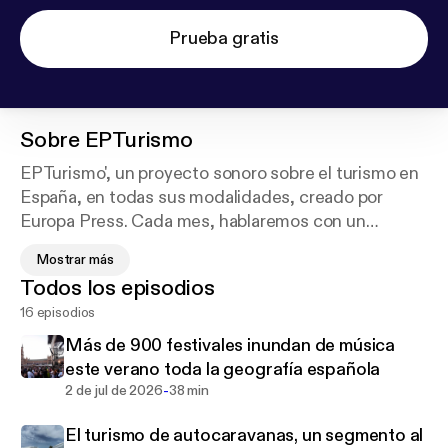
Prueba gratis
Sobre
EPTurismo
EPTurismo', un proyecto sonoro sobre el turismo en
España, en todas sus modalidades, creado por
Europa Press. Cada mes, hablaremos con un
invitado para conocer más detalles de su faceta
Mostrar más
profesional y personal; tendremos un pequeño
Todos los episodios
apartado de noticias y otro de propuestas
16 episodios
interesantes; sin olvidarnos de las ferias y
escaparates más importantes del sector, como Fitur
Más de 900 festivales inundan de música
o la ITB de Berlín, y cerraremos esta ventana con la
este verano toda la geografía española
recomendación de un experto: 'La firma invitada'
-
2 de jul de 2026
38 min
El turismo de autocaravanas, un segmento al