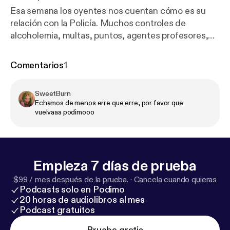
Esa semana los oyentes nos cuentan cómo es su
relación con la Policía. Muchos controles de
alcoholemia, multas, puntos, agentes profesores,
agentes que aprovechan para ligar y cuando Antón
provocó que una agente le quitara a Rubén 6 puntos
Comentarios
1
y 200€. Erre que Erre con Antón Lofer (@antonlofer)
y Rubentonces (@rubentonces) cada lunes en
SweetBurn
Podimo. Sigue al show en la App para no perderte
Echamos de menos erre que erre, por favor que
nada. Producido por Ekos Media.
vuelvaaa podimooo
Empieza 7 días de prueba
$99 / mes después de la prueba.
·
Cancela cuando quieras
Podcasts solo en Podimo
20 horas de audiolibros al mes
Podcast gratuitos