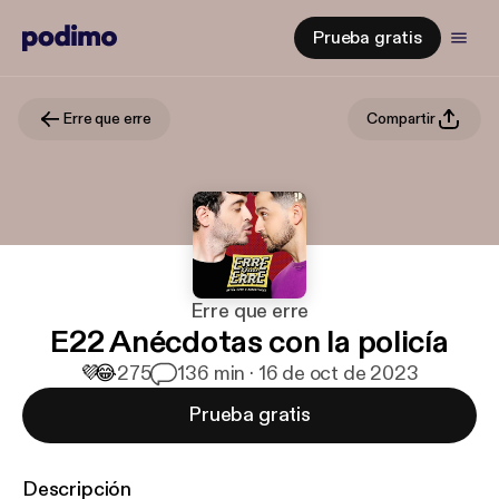
Prueba gratis
Erre que erre
Compartir
Erre que erre
E22 Anécdotas con la policía
💜
😂
275
1
36 min · 16 de oct de 2023
Prueba gratis
Descripción