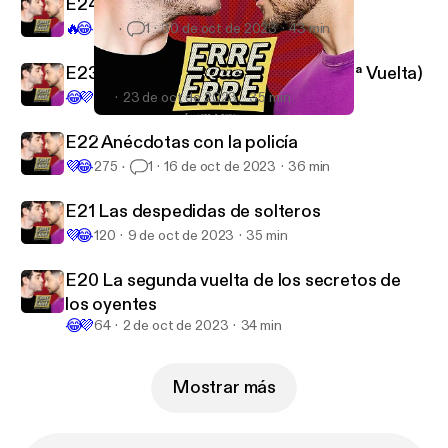
E24 Anécdotas de peores citas
🔥
😂
441
1
30 de oct de 2023
43 min
E23 E23 Anécdotas con la policía (2ª Vuelta)
😂
💜
34
23 de oct de 2023
35 min
E22 Anécdotas con la policía
Erre que erre
E22 Anécdotas con la policía
💜
😂
275
1
16 de oct de 2023
36 min
E21 Las despedidas de solteros
💜
😂
120
9 de oct de 2023
35 min
E20 La segunda vuelta de los secretos de
los oyentes
😂
💜
64
2 de oct de 2023
34 min
Mostrar más