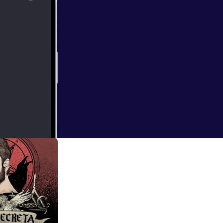
sde su origen en
pisodio de