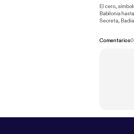
El cero, símbol
Babilonia hast
Secreta, Badía
posiciones num
Comentarios
0
ps://omnystudi