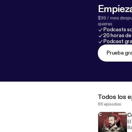
Empieza
$99 / mes despué
quieras
Podcasts so
20 horas de 
Podcast gra
Prueba gra
Todos los e
66 episodios
C
El
Ba