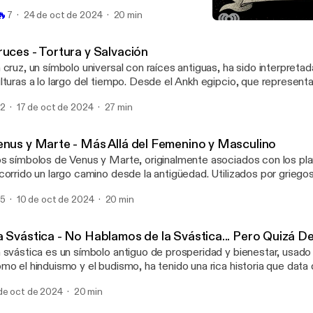
cuela Secreta, Badía explora cómo el cero, inicialmente una herra
🔥
7
24 de oct de 2024
20 min
stinguir posiciones numéricas, evolucionó en culturas como la maya
Cero - Todo lo que Contie
nvertirse en esencial para la ciencia y la tecnología modernas. See
Escuela Secreta
nystudio.com/listener [https://omnystudio.com/listener] for privac
ruces - Tortura y Salvación
 cruz, un símbolo universal con raíces antiguas, ha sido interpretad
lturas a lo largo del tiempo. Desde el Ankh egipcio, que representa
sta la cruz latina del cristianismo, que simboliza el sacrificio y la r
2
17 de oct de 2024
27 min
isto, este símbolo refleja la dualidad de vida y muerte, lo terrenal y
 religiones como el vudú o el satanismo refuerza su poder arquetíp
presentando la unión de opuestos y resonando en el inconsciente col
enus y Marte - Más Allá del Femenino y Masculino
nystudio.com/listener [https://omnystudio.com/listener] for privac
s símbolos de Venus y Marte, originalmente asociados con los pla
corrido un largo camino desde la antigüedad. Utilizados por grieg
signar divinidades, estos símbolos evolucionaron hasta representa
5
10 de oct de 2024
20 min
 femenino en la biología, gracias a la obra de Carl Linneo. En este 
cuela Secreta, exploramos cómo esos mismos símbolos han sido
contextualizados, incorporando nuevas interpretaciones, como su 
a Svástica - No Hablamos de la Svástica... Pero Quizá 
presentación de orientaciones sexuales. Badía nos platica sobre 
 svástica es un símbolo antiguo de prosperidad y bienestar, usado
nocimiento y los símbolos cambian con el tiempo, revelando qui
mo el hinduismo y el budismo, ha tenido una rica historia que data d
 entendemos el mundo. See omnystudio.com/listener
n embargo, en el siglo XX, el régimen nazi lo deformó, cambiando s
ttps://omnystudio.com/listener] for privacy information.
de oct de 2024
20 min
 imaginario colectivo. En este episodio de Escuela Secreta, expl
der puede manipular los símbolos y cómo, al conocer su verdadera 