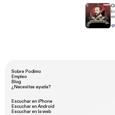
po
O
om
En
sí
el
💜
tr
si
om
Sobre Podimo
Empleo
Blog
¿Necesitas ayuda?
Escuchar en iPhone
Escuchar en Android
Escuchar en la web