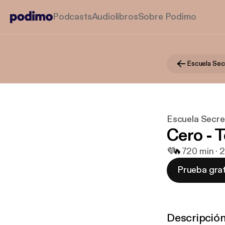
Podcasts
Audiolibros
Sobre Podimo
Escuela Sec
Escuela Secre
Cero - T
💜
🔥
7
20 min · 
Prueba grat
Descripció