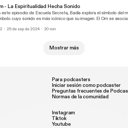
demos resistir esas imposiciones y redescubrir sus auténticos signif
m - La Espiritualidad Hecha Sonido
nystudio.com/listener [https://omnystudio.com/listener] for privac
 este episodio de Escuela Secreta, Badía explora el símbolo del m
mbolo cuyo sonido es más icónico que su imagen. El Om se asocia 
 desarrollo espiritual, con sus orígenes en el sánscrito y su evolució
2
26 de sep de 2024
20 min
adiciones hinduista y budista. Este simple sonido adquiere múltipl
gnificado, desde lo terrenal hasta lo divino, y su poder para liberar y t
nystudio.com/listener [https://omnystudio.com/listener] for privac
Mostrar más
Para podcasters
Iniciar sesión como podcaster
Preguntas frecuentes de Podcas
Normas de la comunidad
Instagram
Tiktok
Youtube