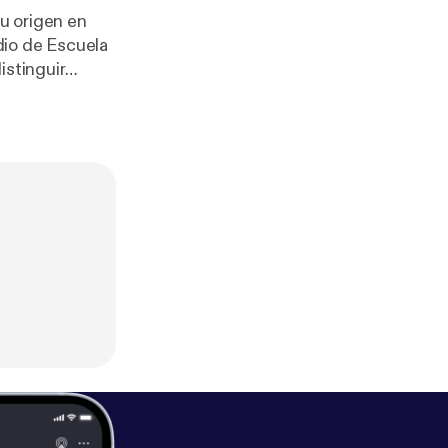
su origen en
dio de Escuela
istinguir
a convertirse
 See omnystudio.com/listener [
htt