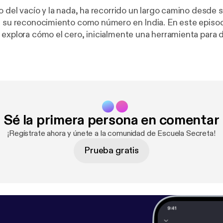
o del vacío y la nada, ha recorrido un largo camino desde 
a su reconocimiento como número en India. En este episo
 explora cómo el cero, inicialmente una herramienta para d
éricas, evolucionó en culturas como la maya e india, hast
en esencial para la ciencia y la tecnología modernas.
o.com/listener
] for privacy information.
Sé la primera persona en comentar
¡Regístrate ahora y únete a la comunidad de Escuela Secreta!
Prueba gratis