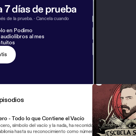
 7 días de prueba
s de la prueba.
·
Cancela cuando
lo en Podimo
audiolibros al mes
tuitos
tis
pisodios
ero - Todo lo que Contiene el Vacío
 cero, símbolo del vacío y la nada, ha recorrido un largo camino de
bilonia hasta su reconocimiento como número en India. En este e