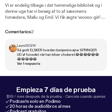
Vi er endelig tilbage i det hemmelige bibliotek og i
denne uge har vi besøg af to af sæsonens
forrædere, Mallu og Emil. Vi får ægte ‘woooo-girl’-
energi i studiet, når forræderne genser deres første
møde. Var der egentlig ægte vibes eller bare
Comentarios
2
skuffelse? Vi snakker også om, hvor meget
pengene egentlig fylder. Og så bliver det
Laura120214
spændende at se, om Emils AI-strategi får ret, eller
Så godt ELSKER hvordan benjamins øjne SPRINGER
Mallus mavefornemmelse vinder frem. Hør også
UD af hovedet når han bliver chokeret😂😂😂😂😂😂
hvorfor Mathias Helt ender med tårer i øjenene.
😂😂😂😂😂
Ver 1 respuesta
Gæster: Mallu Cortney og Emil Marling Vært:
Mathias Helt Tilrettelægger: Emma Katrine Bjerre
Christiansen Lyddesign: Søren Gustav Valur
Krause-Jensen Redaktør: Laura Gazi ----------------
Empieza 7 días de prueba
------------------------ Hosted on Acast. See
acast.com/privacy [
https://acast.com/privacy
] for
$99 / mes después de la prueba.
·
Cancela cuando quieras
more information.
Podcasts solo en Podimo
20 horas de audiolibros al mes
Podcast gratuitos