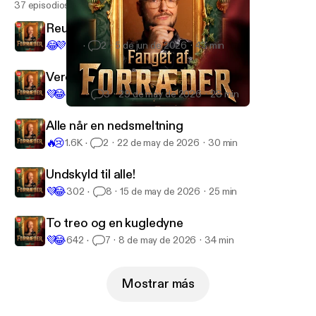
37 episodios
Reunion med spicy spørgsmål
😂
💜
1.1K
2
5 de jun de 2026
43 min
Verdens dårligste menneske
💜
😂
1.5K
3
29 de may de 2026
28 min
Ægte woo-girl-energi
Fanget af Forræder
Alle når en nedsmeltning
🔥
😢
1.6K
2
22 de may de 2026
30 min
Undskyld til alle!
💜
😂
302
8
15 de may de 2026
25 min
To treo og en kugledyne
💜
😂
642
7
8 de may de 2026
34 min
Mostrar más