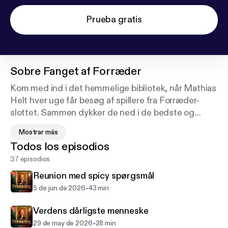
Prueba gratis
Sobre
Fanget af Forræder
Kom med ind i det hemmelige bibliotek, når Mathias
Helt hver uge får besøg af spillere fra Forræder-
slottet. Sammen dykker de ned i de bedste og
sjoveste øjeblikke fra det seneste afsnit af
Mostrar más
Forræder.Lyt med hver fredag kl. 6.00. Hosted on
Todos los episodios
Acast. See acast.com/privacy for more information.
37 episodios
Reunion med spicy spørgsmål
-
5 de jun de 2026
43 min
Verdens dårligste menneske
-
29 de may de 2026
28 min