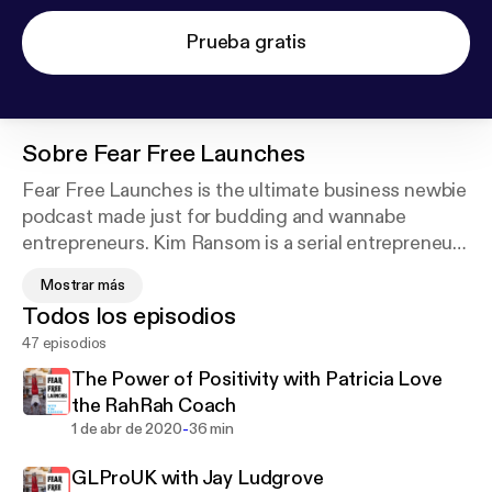
Prueba gratis
Sobre
Fear Free Launches
Fear Free Launches is the ultimate business newbie
podcast made just for budding and wannabe
entrepreneurs. Kim Ransom is a serial entrepreneur
in Pittsburgh, PA with experience launching many
Mostrar más
successful ventures grossing seven figures and
Todos los episodios
impacting lives in the kids fitness industries. Join us
47 episodios
each week as she teaches valuable business
lessons packed with mindset and tactical
The Power of Positivity with Patricia Love
strategies, as well as interviews guests who will
the RahRah Coach
inspire you to get past those limiting fears and
-
1 de abr de 2020
36 min
launch that business of your dreams NOW!
GLProUK with Jay Ludgrove