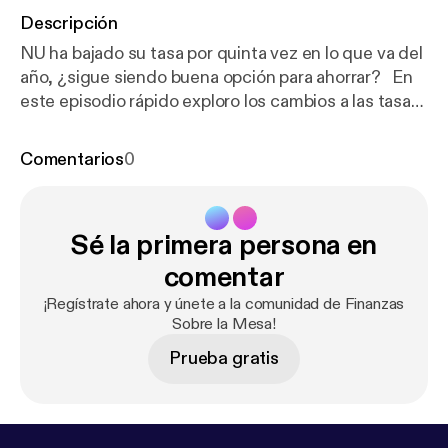
Descripción
NU ha bajado su tasa por quinta vez en lo que va del
año, ¿sigue siendo buena opción para ahorrar? En
este episodio rápido exploro los cambios a las tasas
de NU, su vigencia, cómo se comparan con los
CETES, y cómo atar una tasa alta desde hoy podría
Comentarios
0
significar una buena opción para tus ahorros.
Sé la primera persona en
comentar
¡Regístrate ahora y únete a la comunidad de Finanzas
Sobre la Mesa!
Prueba gratis