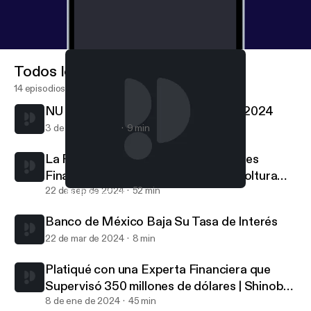
Todos los episodios
14 episodios
NU Baja Su Tasa Por Quinta Vez en 2024
3 de oct de 2024
9 min
La Psicología De Nuestras Decisiones
Financieras | con Daniel Urías de Cooltura
Financiera
22 de sep de 2024
52 min
NU Baja Su Tasa Por Quinta Vez en 2024
Finanzas Sobre la Mesa
Banco de México Baja Su Tasa de Interés
22 de mar de 2024
8 min
Platiqué con una Experta Financiera que
Supervisó 350 millones de dólares | Shinobu
Hindert
8 de ene de 2024
45 min