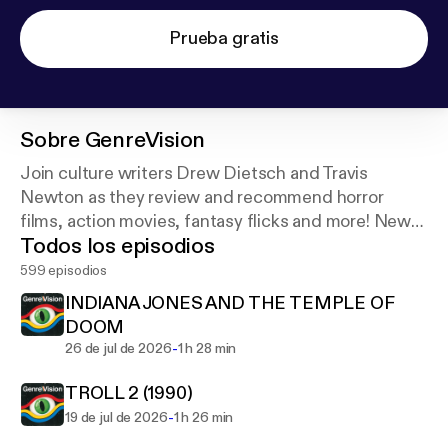
Prueba gratis
Sobre
GenreVision
Join culture writers Drew Dietsch and Travis
Newton as they review and recommend horror
films, action movies, fantasy flicks and more! New
Todos los episodios
episodes every Sunday! (Formerly The Drew
Reviews.)
599 episodios
INDIANA JONES AND THE TEMPLE OF
DOOM
-
26 de jul de 2026
1 h 28 min
TROLL 2 (1990)
-
19 de jul de 2026
1 h 26 min