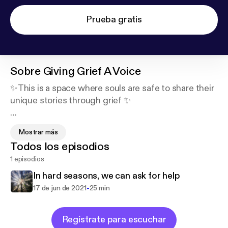
Prueba gratis
Sobre
Giving Grief A Voice
✨This is a space where souls are safe to share their
unique stories through grief ✨
Let’s build a community that normalizes grief
Mostrar más
because we’re all going to experience this deep
Todos los episodios
emotion at some point on our journey in this lifetime.
1 episodios
In hard seasons, we can ask for help
Interviews welcome here 💛
-
17 de jun de 2021
25 min
Email: Alysham.smith@hotmail.com
Regístrate para escuchar