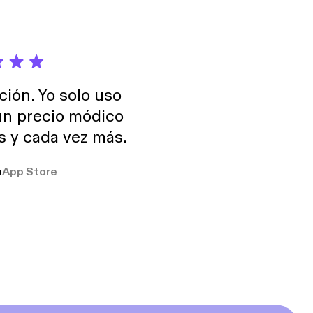
ción. Yo solo uso
 un precio módico
os y cada vez más.
o
App Store