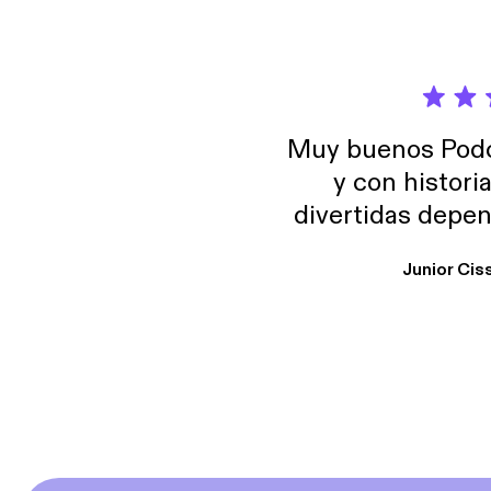
Muy buenos Podca
y con histori
divertidas depen
uno busque. Yo l
Junior Cis
trabajo ya que e
y necesito cance
rededor , Auricular