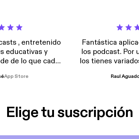
sts , entretenido
Fantástica aplica
as educativas y
los podcast. Por
de de lo que cada
los tienes variad
o suelo usar en el
sé
App Store
Raul Aguad
stoy muchas horas
lar el ruido de al
es y a disfrutar ..!!
Elige tu suscripción