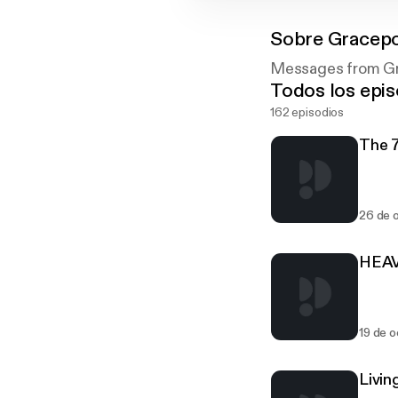
Sobre
Gracepo
Messages from Gra
Todos los epis
162 episodios
The 7
26 de 
HEAV
19 de 
Livin