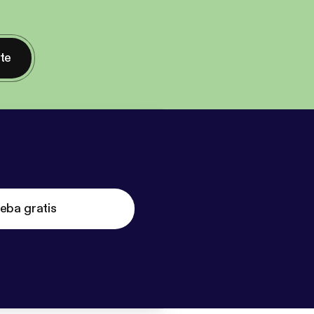
nte
eba gratis