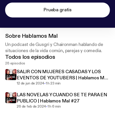
Prueba gratis
Sobre
Hablamos Mal
Un podcast de Gusgri y Chaironman hablando de
situaciones de la vida común, parejas y comedia.
Todos los episodios
28 episodios
SALIR CON MUJERES CASADAS Y LOS
EVENTOS DE YOUTUBERS | Hablamos Mal
-
#28
12 de jun de 2024
1 h 23 min
LAS NOVELAS Y CUANDO SE TE PARA EN
PUBLICO | Hablamos Mal #27
-
26 de feb de 2024
1 h 6 min