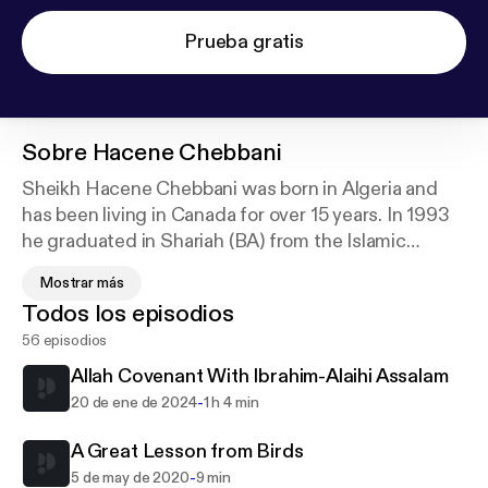
Prueba gratis
Sobre
Hacene Chebbani
Sheikh Hacene Chebbani was born in Algeria and
has been living in Canada for over 15 years. In 1993
he graduated in Shariah (BA) from the Islamic
University of Madinah with a grade of excellence.
Mostrar más
While there he took the opportunity to study
Todos los episodios
Aqidah, Fiqh and Hadith with some of the notable
56 episodios
scholars of that blessed city.
Allah Covenant With Ibrahim-Alaihi Assalam
Sheikh Hacene has worked in Islamic schools
-
20 de ene de 2024
1 h 4 min
teaching Arabic language and Islamic studies and
has served as Shariah consultant and head teacher
A Great Lesson from Birds
for over 6 years in Canada.
-
5 de may de 2020
9 min