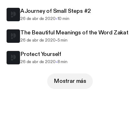
A Journey of Small Steps #2
Sheikh Hacene is currently a religious director in
IISC Islamic centre in Calgary where he gives
-
26 de abr de 2020
10 min
regular classes and counselling for a diverse
The Beautiful Meanings of the Word Zakat
community. He is also an online instructor for
-
26 de abr de 2020
5 min
Knowledge International University. He is married
and has 5 children and enjoys sports and reading in
Protect Yourself
his spare time.
-
26 de abr de 2020
8 min
Sheikh Hacene has also completed an MA in Islamic
Banking, Management and Finance from the
Mostrar más
University of Gloucestershire, UK. He is also the
founder of Turning point Islamic finance research
group.