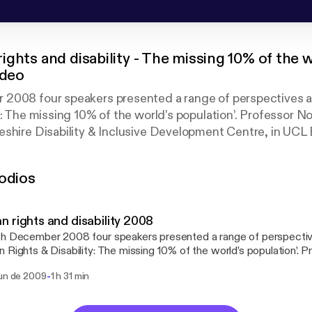
ghts and disability - The missing 10% of the w
ideo
2008 four speakers presented a range of perspectives 
y: The missing 10% of the world’s population’. Professor N
eshire Disability & Inclusive Development Centre, in UCL
lored the pressing issue of disability and why we need to
this large – and largely overlooked – population. Colm O’
odios
ty from a human-rights perspective, highlighting the UN 
 with Disabilities, which came into force in May 2008. D
ire Disability & Inclusive Development Centre at UCL, co
 rights and disability 2008
perspective on the UN Convention’s potential paradigm shi
th December 2008 four speakers presented a range of perspecti
stitute of Child Health) outlined disability from a researc
 Rights & Disability: The missing 10% of the world’s population’. 
or of the Leonard Cheshire Disability & Inclusive Development Cen
-
jun de 2009
1 h 31 min
iology & Public Health, explored the pressing issue of disability
e policy and practice to reach this large – and largely overlooked 
eide (UCL Laws) examined disability from a human-rights perspecti