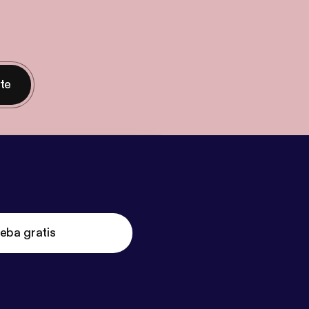
nte
eba gratis