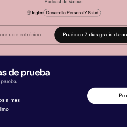
Podcast de Various
Inglés
Desarrollo Personal Y Salud
Pruébalo 7 días gratis dura
as de prueba
 prueba.
Pru
os al mes
dimo