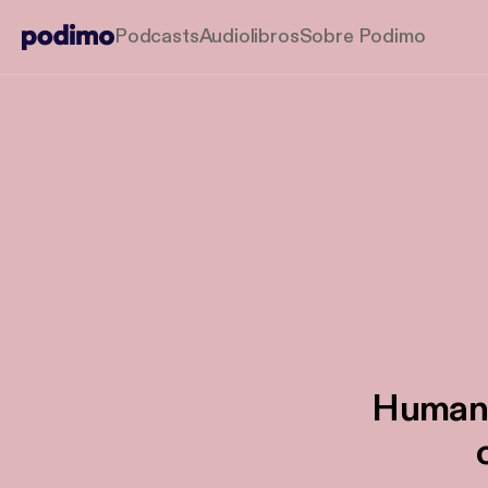
Podcasts
Audiolibros
Sobre Podimo
Human r