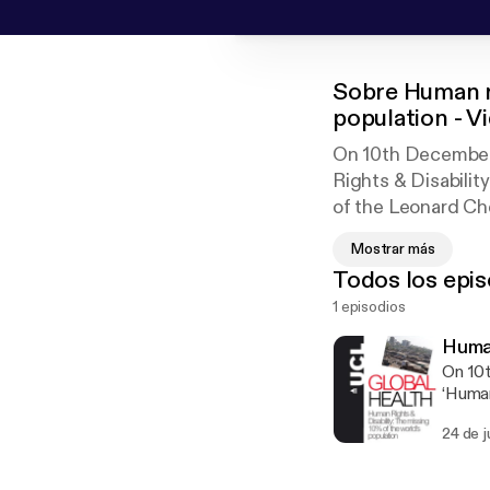
Sobre
Human ri
population - V
On 10th December 
Rights & Disabilit
of the Leonard Ch
Public Health, exp
Mostrar más
practice to reach 
Todos los epis
examined disabili
1 episodios
Rights of Persons
the Leonard Chesh
Human
political-science 
On 10
Sheila Wirz (UCL In
‘Human
Direct
24 de 
Epidem
improv
O’Cinn