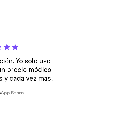
nto force in May
e Development Centre
n’s potential
ned disability from a
ción. Yo solo uso
 un precio módico
os y cada vez más.
o
App Store