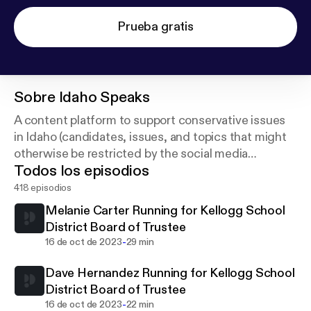
Prueba gratis
Sobre
Idaho Speaks
A content platform to support conservative issues
in Idaho (candidates, issues, and topics that might
otherwise be restricted by the social media
Todos los episodios
platforms or ignored by the local and statewide
media outlets.)
418 episodios
Melanie Carter Running for Kellogg School
District Board of Trustee
-
16 de oct de 2023
29 min
Dave Hernandez Running for Kellogg School
District Board of Trustee
-
16 de oct de 2023
22 min