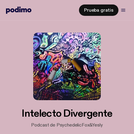
Prueba gratis
Intelecto Divergente
Podcast de PsychedelicFox&Yesly