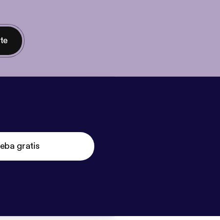
nte
eba gratis