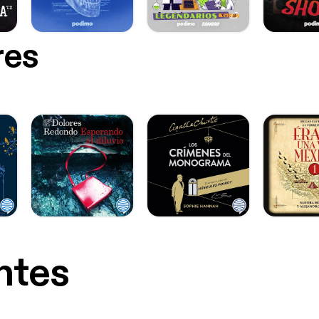
res
ntes