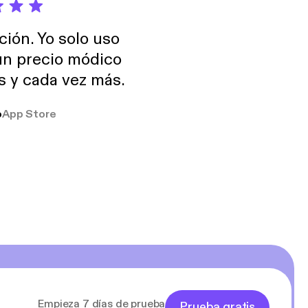
ción. Yo solo uso
 un precio módico
os y cada vez más.
o
App Store
Empieza 7 días de prueba
Prueba gratis