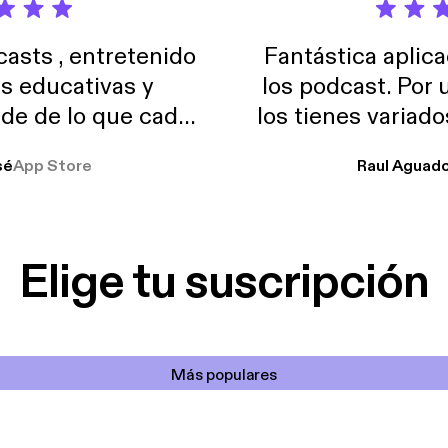
sts , entretenido
Fantástica aplica
as educativas y
los podcast. Por
de de lo que cada
los tienes variad
o suelo usar en el
sé
App Store
Raul Aguad
stoy muchas horas
lar el ruido de al
es y a disfrutar ..!!
Elige tu suscripción
Más populares