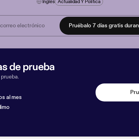
Inglés
Actualidad Y Política
Pruébalo 7 días gratis dura
as de prueba
 prueba.
Pru
os al mes
dimo