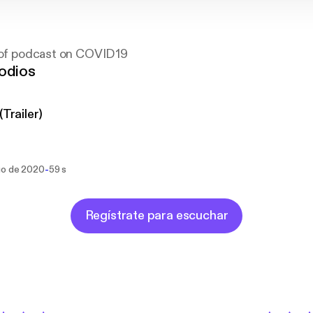
s of podcast on COVID19
odios
(Trailer)
-
go de 2020
59 s
Regístrate para escuchar