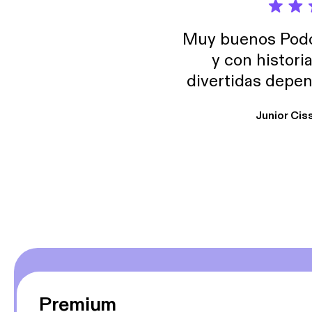
Muy buenos Podca
y con histori
divertidas depen
uno busque. Yo l
Junior Cis
trabajo ya que e
y necesito cance
rededor , Auricular
Premium