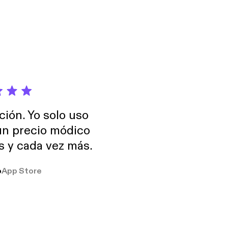
ción. Yo solo uso
 un precio módico
os y cada vez más.
o
App Store