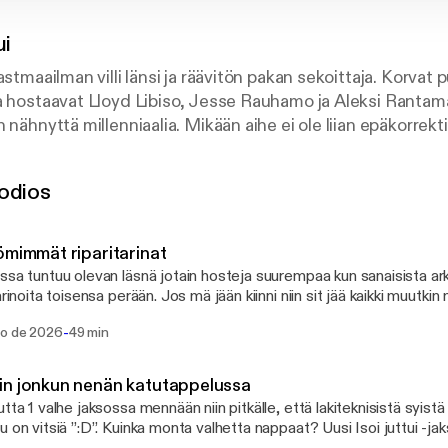
ui
astmaailman villi länsi ja räävitön pakan sekoittaja. Korvat
hostaavat Lloyd Libiso, Jesse Rauhamo ja Aleksi Rantamaa, kolme s
 nähnyttä millenniaalia. Mikään aihe ei ole liian epäkorrekti
htainen.
odios
 Rantamaa johdattavat sinut joka maanantai ilman filtterei
uvassa on samaistuttavia tarinoita ja isoja nauruja.
ömimmät riparitarinat
kasti päähäsi ja liity jengiin – kaasu on hirttänyt kiinni!
ssa tuntuu olevan läsnä jotain hosteja suurempaa kun sanaisista ark
arinoita toisensa perään. Jos mä jään kiinni niin sit jää kaikki muutkin
tään tunnettu sisällöntuottaja Jesse Rauhamo omistaa te
an papin pränkkäämiseen ja kaikkea siltä väliltä. Uusi Isoi juttui -jakso joka
-
go de 2026
49 min
ai. Studiossa Lloyd Libiso, Jesse Sarkkinen ja Aleksi Rantamaa. IG: @isoijuttuii
mielipiteet ja hiukan omalaatuisen huumorintajun. Podcas
libiso @officialmauton @mentaalisavuke
u Jesse on ollut mukana vähän kaikessa, mitä media-alalta
n jonkun nenän katutappelussa
akin internetin kilpahuutokisoissa tunnettu Aleksi Ran
utta 1 valhe jaksossa mennään niin pitkälle, että lakiteknisistä syistä
okapaikanhöylä, joka ei pelkää puhua suutaan puhtaaksi silläk
vitsiä ”:D”. Kuinka monta valhetta nappaat? Uusi Isoi juttui -jakso joka maanantai.
aantua. Luovan alan ammattilainen Lloyd Libiso on tuttu se