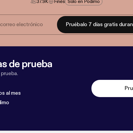
37.9K
Finés
Solo en Podimo
Pruébalo 7 días gratis dura
as de prueba
 prueba.
Pru
os al mes
dimo