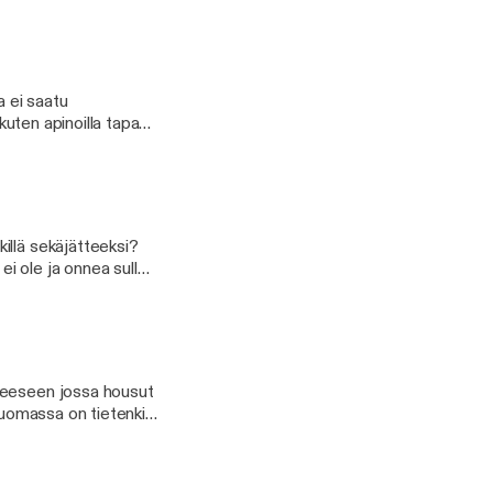
eippaillen sekä
istaan
a ei saatu
 kuten apinoilla tapana
illä sekäjätteeksi?
i ole ja onnea sulle
 vie meidät elämän
teeseen jossa housut
 luomassa on tietenkin