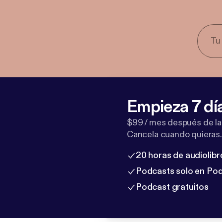
Empieza 7 dí
$99 / mes después de la
Cancela cuando quieras.
20 horas de audiolibr
Podcasts solo en Po
Podcast gratuitos