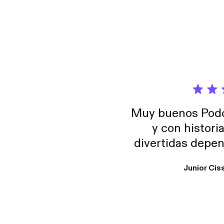
Muy buenos Podca
y con histori
divertidas depen
uno busque. Yo l
Junior Cis
trabajo ya que e
y necesito cance
rededor , Auricular