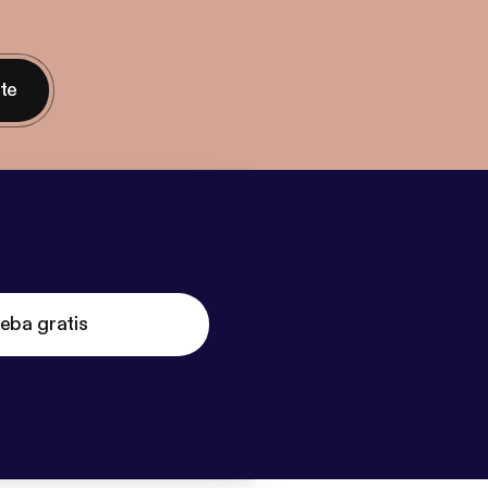
nte
eba gratis