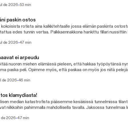
 Lloyd Libiso, Jesse Sarkkinen ja Aleksi Rantamaa. IG: @isoijuttuii @lloydlibiso
. Vapaa-aikaansa reservin kersantti viettää mm. luonnossa r
-
ul de 2026
53 min
cialmauton @mentaalisavuke
astuksen parissa.
ni paskin ostos
 varmista, että yksikään jakso ei jää väliin. Uusi jakso julka
 kokoisista rotista aina kalkkitehtaalle jossa elämän paskinta ostost
tattua edes tunnin vertaa. Palkkaennakkona hankittu fillari nussittiin
vesipulloille ja polvethan saa paskottua ihan omatoimisestikkin.
-
ul de 2026
47 min
lloydlibiso @officalmauton @mentaalisavuke
n
aavat ei arpeudu
 Rosenberg
itää nuoren miehen elämässä pieleen, että hakkaa työpöytänsä nyrk
a paska peli. Opimme myös, että paskaa on myös jos niitä pelejä e
tut olemaan se ikuinen pelaaja kakkonen. Videopelaamisen maailma
-
ul de 2026
46 min
ta onnistumisista kipeimpiin muistoihin. PENTAKILL! Uusi Isoi juttui -jakso joka
ai. Studiossa Lloyd Libiso, Jesse Sarkkinen ja Aleksi Rantamaa. IG: @isoijuttuii
libiso @officialmauton @mentaalisavuke
iitos klamydiasta!
lisen median katastrofista pääsemme kesäisissä tunnelmissa tilan
vat nilkkoihin pahimmalla mahdollisella tavalla. Jaksossa tunnelmaa
iehe… silmäluomessa. Kesä on täällä ja fiilis sen mukainen! Uusi Isoi juttui -jakso joka
-
l de 2026
47 min
ai. Studiossa Lloyd Libiso, Jesse Sarkkinen ja Aleksi Rantamaa. IG: @isoijuttuii
libiso @officialmauton @mentaalisavuke