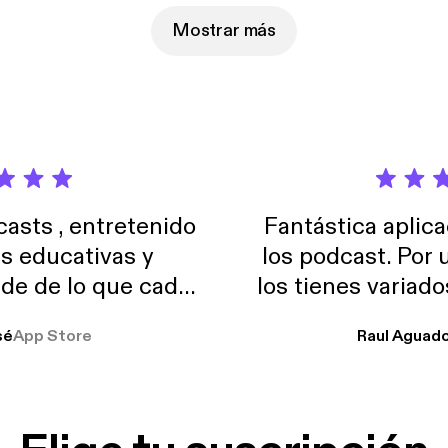
Mostrar más
sts , entretenido
Fantástica aplica
as educativas y
los podcast. Por
de de lo que cada
los tienes variad
o suelo usar en el
sé
App Store
Raul Aguad
stoy muchas horas
lar el ruido de al
es y a disfrutar ..!!