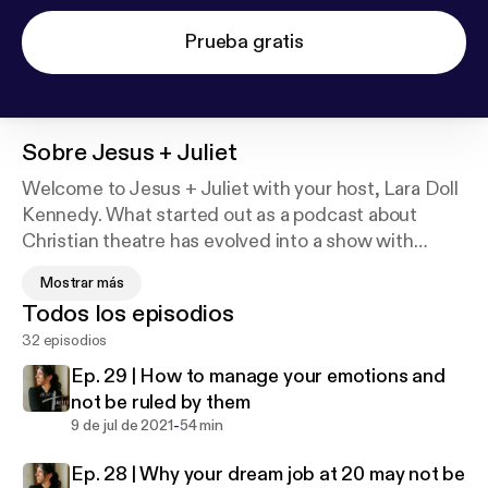
Prueba gratis
Sobre
Jesus + Juliet
Welcome to Jesus + Juliet with your host, Lara Doll
Kennedy. What started out as a podcast about
Christian theatre has evolved into a show with
honest conversations regarding personal
Mostrar más
development, relationships, and conscious living.
Todos los episodios
32 episodios
If you love it, leave a review and don’t forget to
follow me on IG @laradollkennedy
Ep. 29 | How to manage your emotions and
not be ruled by them
-
9 de jul de 2021
54 min
Ep. 28 | Why your dream job at 20 may not be