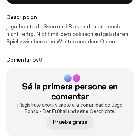
Descripción
jogo-bonito.de Sven und Burkhard haben noch
nicht fertig. Nicht mit dem politisch aufgeladenen
Spiel zwischen dem Westen und dem Osten
unseres Landes und (noch nicht) mit Jogo Bonito.
Im zweiten Teil der Reise nach Hamburg, zum 22.
Comentarios
0
Juni 1974, begegnen sie sehr guten und weniger
guten Reportern, bewerten
Übersprungshandlungen auf dem Rasen und auf
Sé la primera persona en
der Tribüne, beschreiben den Unterschied zwischen
Netzer und Overath und: werden wieder nicht
comentar
fertig. Es wird also noch einen kleinen dritten Teil
¡Regístrate ahora y únete a la comunidad de Jogo
über „Wir gegen Uns“ geben müssen, weil
Bonito - Der Fußball und seine Geschichte!
Burkhards Handy schlappzumachen drohte. Glück
Prueba gratis
muss man haben und Zeit natürlich auch.
Unterstützt gerne diesen Podcast IBAN DE84
5002 4024 1233 7698 01 Infos & Paypal unter