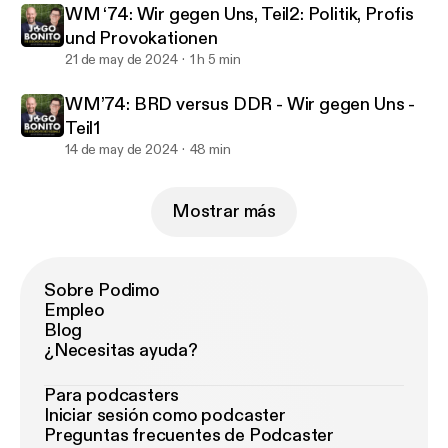
WM ‘74: Wir gegen Uns, Teil2: Politik, Profis
und Provokationen
21 de may de 2024
1 h 5 min
WM’74: BRD versus DDR - Wir gegen Uns -
Teil1
14 de may de 2024
48 min
Mostrar más
Sobre Podimo
Empleo
Blog
¿Necesitas ayuda?
Para podcasters
Iniciar sesión como podcaster
Preguntas frecuentes de Podcaster