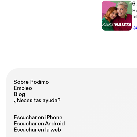
Sa
6.
ko
He
si
ta
ja
suu
myö
💜
ri
sa
av
sa
käs
ju
ta
Sobre Podimo
Empleo
Blog
¿Necesitas ayuda?
Escuchar en iPhone
Escuchar en Android
Escuchar en la web