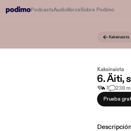
Podcasts
Audiolibros
Sobre Podimo
Kaksinaista
Kaksinaista
6. Äiti,
💜
🔥
7
2
38 mi
Prueba grat
Descripció