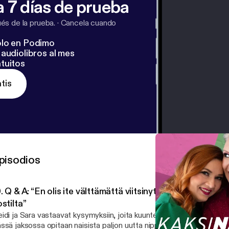
 7 días de prueba
s de la prueba.
·
Cancela cuando
lo en Podimo
audiolibros al mes
tuitos
tis
pisodios
. Q & A: “En olis ite välttämättä viitsinyt kysyä näitä jolt
stilta”
idi ja Sara vastaavat kysymyksiin, joita kuuntelijat lähettivät Instag
ssä jaksossa opitaan naisista paljon uutta nippelitietoa, jota ei vält