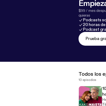
Empieza
$99 / mes despué
quieras
Podcasts so
20 horas de 
Podcast gra
Prueba gra
Todos los e
10 episodios
10
ho
He
Tä