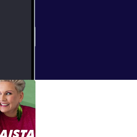
ain podcast-
ramin kautta!
tämättä oltaisi