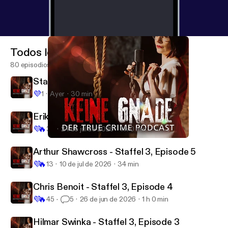
Todos los episodios
80 episodios
Staffel 3, Episode 7: Frauke Liebs
💜
1
Ayer
30 min
Erika & BJ Sifrit - Staffel 3, Episode 6
💜
🔥
32
24 de jul de 2026
1 h 0 min
Keine Gnade 31 - Columbine High School - Die Tat
Keine Gnade
Arthur Shawcross - Staffel 3, Episode 5
💜
🔥
13
10 de jul de 2026
34 min
Chris Benoit - Staffel 3, Episode 4
💜
🔥
45
5
26 de jun de 2026
1 h 0 min
Hilmar Swinka - Staffel 3, Episode 3