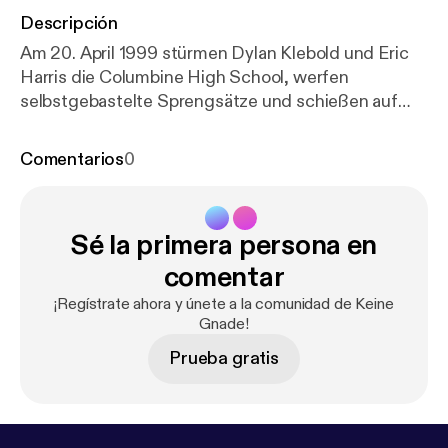
Descripción
Am 20. April 1999 stürmen Dylan Klebold und Eric
Harris die Columbine High School, werfen
selbstgebastelte Sprengsätze und schießen auf
Schüler und Lehrer. Nach ungefähr einer Stunde
richten die beiden Täter sich selbst und
Comentarios
0
hinterlassen ein Feld der Verwüstung und
Verzweiflung.
Sé la primera persona en
comentar
¡Regístrate ahora y únete a la comunidad de Keine
Gnade!
Prueba gratis