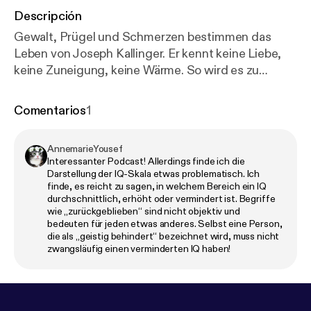
Descripción
Gewalt, Prügel und Schmerzen bestimmen das
Leben von Joseph Kallinger. Er kennt keine Liebe,
keine Zuneigung, keine Wärme. So wird es zu
seinem erklärten Ziel, alle Menschen zu ermorden,
um schließlich zu Gott zu werden.
Comentarios
1
AnnemarieYousef
Interessanter Podcast! Allerdings finde ich die
Darstellung der IQ-Skala etwas problematisch. Ich
finde, es reicht zu sagen, in welchem Bereich ein IQ
durchschnittlich, erhöht oder vermindert ist. Begriffe
wie „zurückgeblieben“ sind nicht objektiv und
bedeuten für jeden etwas anderes. Selbst eine Person,
die als „geistig behindert“ bezeichnet wird, muss nicht
zwangsläufig einen verminderten IQ haben!