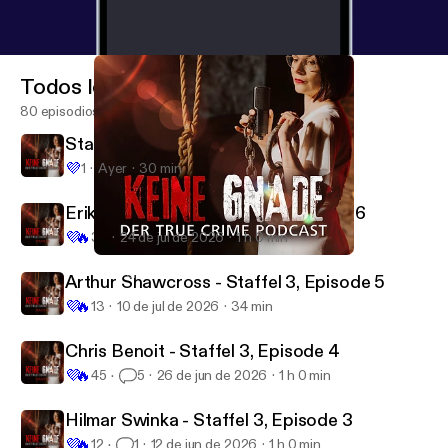
Todos los episodios
80 episodios
Staffel 3, Episode 7: Frauke Liebs
💜
1
Ayer
30 min
Erika & BJ Sifrit - Staffel 3, Episode 6
💜
🔥
32
24 de jul de 2026
1 h 0 min
Keine Gnade 49 - Joseph Kallinger
Keine Gnade
Arthur Shawcross - Staffel 3, Episode 5
💜
🔥
13
10 de jul de 2026
34 min
Chris Benoit - Staffel 3, Episode 4
💜
🔥
45
5
26 de jun de 2026
1 h 0 min
Hilmar Swinka - Staffel 3, Episode 3
💜
🔥
12
1
12 de jun de 2026
1 h 0 min