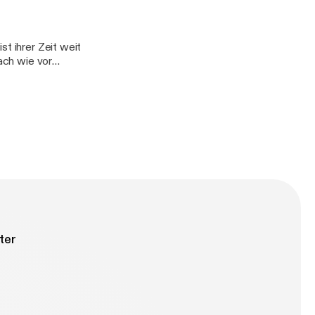
st ihrer Zeit weit
nach wie vor
 ihrer eigenen
brutalen
ter