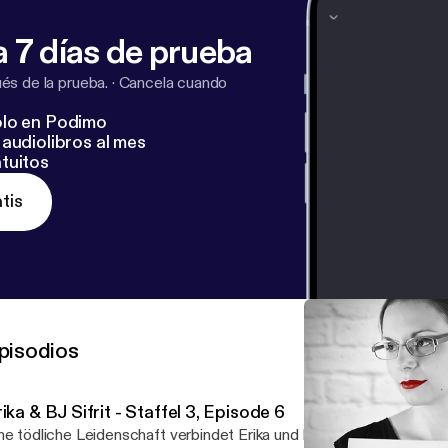
 7 días de prueba
s de la prueba.
·
Cancela cuando
lo en Podimo
audiolibros al mes
tuitos
tis
pisodios
ika & BJ Sifrit - Staffel 3, Episode 6
ne tödliche Leidenschaft verbindet Erika und BJ Sifrit - Das Paar