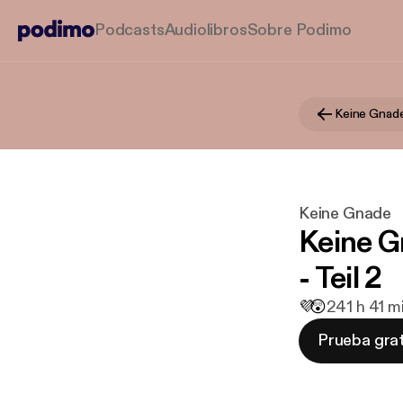
Podcasts
Audiolibros
Sobre Podimo
Keine Gnad
Keine Gnade
Keine G
- Teil 2
💜
😲
24
1 h 41 
Prueba grat