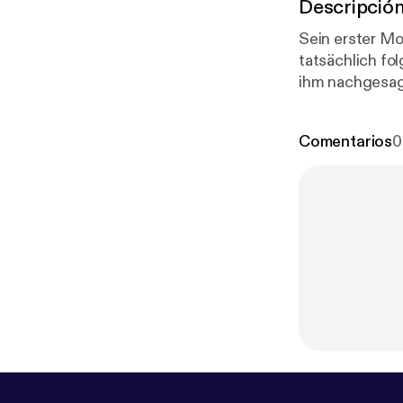
Descripció
Sein erster M
tatsächlich fo
ihm nachgesagt
Wayne Gacy zu
Comentarios
0