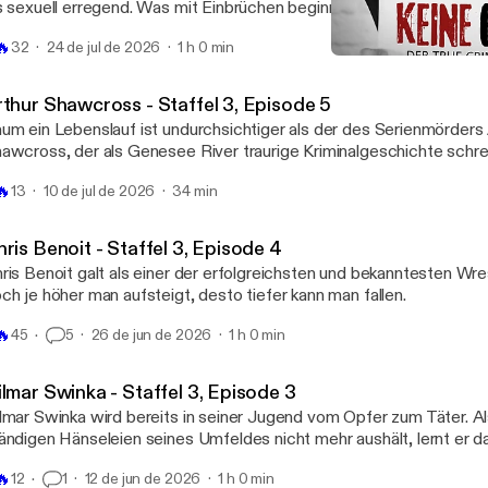
s sexuell erregend. Was mit Einbrüchen beginnt, endet in einem ma
nipulation, Gewalt und Tod.
🔥
32
24 de jul de 2026
1 h 0 min
Keine Gnade 59 - John Wa
Keine Gnade
rthur Shawcross - Staffel 3, Episode 5
um ein Lebenslauf ist undurchsichtiger als der des Serienmörders 
awcross, der als Genesee River traurige Kriminalgeschichte schr
 Menschen nahm er das Leben, darunter zwei Kinder.
🔥
13
10 de jul de 2026
34 min
ris Benoit - Staffel 3, Episode 4
ris Benoit galt als einer der erfolgreichsten und bekanntesten Wre
ch je höher man aufsteigt, desto tiefer kann man fallen.
🔥
45
5
26 de jun de 2026
1 h 0 min
lmar Swinka - Staffel 3, Episode 3
lmar Swinka wird bereits in seiner Jugend vom Opfer zum Täter. Al
ändigen Hänseleien seines Umfeldes nicht mehr aushält, lernt er 
hlägt zurück. Der Beginn der kriminellen Karriere eines skrupel- un
🔥
12
1
12 de jun de 2026
1 h 0 min
nnes, der die Geschichte der ehemaligen DDR geprägt hat.