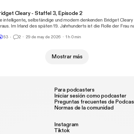
idget Cleary - Staffel 3, Episode 2
e intelligente, selbständige und modern denkenden Bridget Cleary i
raus. Im Irland des späten 19. Jahrhunderts ist die Rolle der Frau 
uslich geprägt. So gerät die Rebellin in den Fokus religiösen Wahns
😲
53
2
29 de may de 2026
1 h 0 min
milie und durchlebt ein unvorstellbares Martyrium, dass mit ihrem 
uertod endet.
Mostrar más
Para podcasters
Iniciar sesión como podcaster
Preguntas frecuentes de Podcas
Normas de la comunidad
Instagram
Tiktok