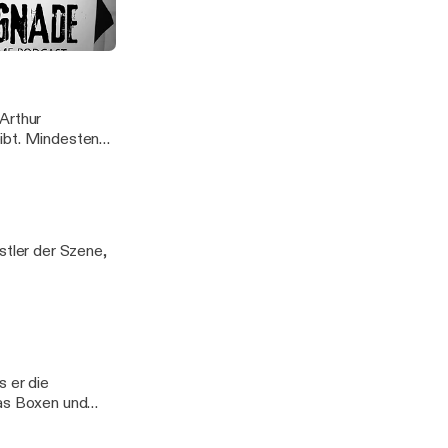
kabren Spiel aus
yne Gacy - Teil 2
Arthur
eibt. Mindestens
stler der Szene,
s er die
das Boxen und
d gefühlslosen