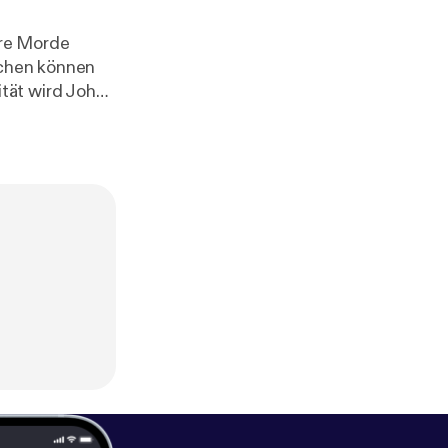
ere Morde
echen können
tät wird John