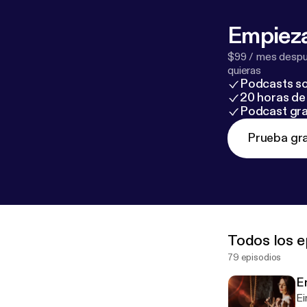
Empieza
$99 / mes despué
quieras
Podcasts so
20 horas de 
Podcast gra
Prueba gra
Todos los e
79 episodios
Er
Ei