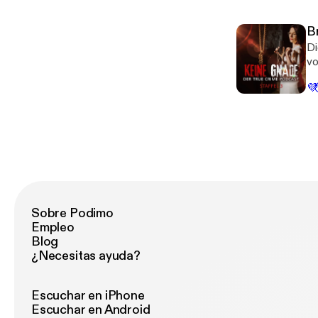
Br
Di
vo
hä
💜
Fa
Fe
Sobre Podimo
Empleo
Blog
¿Necesitas ayuda?
Escuchar en iPhone
Escuchar en Android