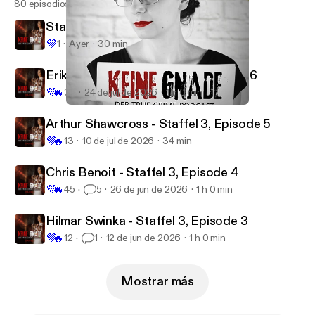
80 episodios
Staffel 3, Episode 7: Frauke Liebs
💜
1
Ayer
30 min
Erika & BJ Sifrit - Staffel 3, Episode 6
💜
🔥
32
24 de jul de 2026
1 h 0 min
Rosemarie Nitribitt - Episode 1, Staffel 2
Keine Gnade
Arthur Shawcross - Staffel 3, Episode 5
💜
🔥
13
10 de jul de 2026
34 min
Chris Benoit - Staffel 3, Episode 4
💜
🔥
45
5
26 de jun de 2026
1 h 0 min
Hilmar Swinka - Staffel 3, Episode 3
💜
🔥
12
1
12 de jun de 2026
1 h 0 min
Mostrar más