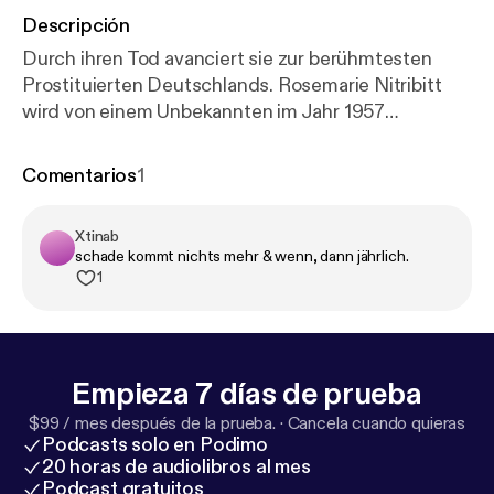
Descripción
Durch ihren Tod avanciert sie zur berühmtesten
Prostituierten Deutschlands. Rosemarie Nitribitt
wird von einem Unbekannten im Jahr 1957
erdrosselt. Zu den Verdächtigen gehören namhafte
Industrielle, Ärzte, Politiker und Prominente. Bis
Comentarios
1
heute ist der Fall ungeklärt.
Xtinab
schade kommt nichts mehr & wenn, dann jährlich.
1
Empieza 7 días de prueba
$99 / mes después de la prueba.
·
Cancela cuando quieras
Podcasts solo en Podimo
20 horas de audiolibros al mes
Podcast gratuitos