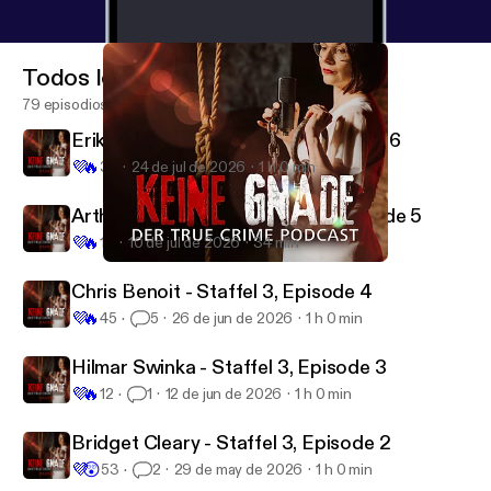
Todos los episodios
79 episodios
Erika & BJ Sifrit - Staffel 3, Episode 6
💜
🔥
32
24 de jul de 2026
1 h 0 min
Arthur Shawcross - Staffel 3, Episode 5
💜
🔥
13
10 de jul de 2026
34 min
Keine Gnade 44 - Hinterkaifeck
Keine Gnade
Chris Benoit - Staffel 3, Episode 4
💜
🔥
45
5
26 de jun de 2026
1 h 0 min
Hilmar Swinka - Staffel 3, Episode 3
💜
🔥
12
1
12 de jun de 2026
1 h 0 min
Bridget Cleary - Staffel 3, Episode 2
💜
😲
53
2
29 de may de 2026
1 h 0 min