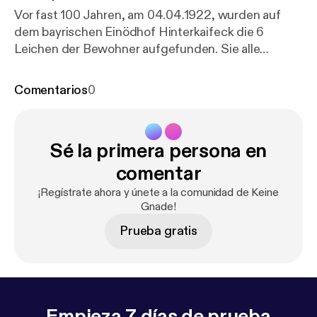
Vor fast 100 Jahren, am 04.04.1922, wurden auf
dem bayrischen Einödhof Hinterkaifeck die 6
Leichen der Bewohner aufgefunden. Sie alle
wurden brutal erschlagen unter ihnen auch die 7-
jährige Tochter und der 2-jährige Sohn der
Comentarios
0
Hofbesitzerin. Bis heute ist der Mehrfachmord
ungeklärt und gilt inzwischen als Legende.
Sé la primera persona en
comentar
¡Regístrate ahora y únete a la comunidad de Keine
Gnade!
Prueba gratis
Empieza 7 días de prueba