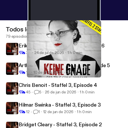
Todos los episodios
79 episodios
Erika & BJ Sifrit - Staffel 3, Episode 6
💜
🔥
32
24 de jul de 2026
1 h 0 min
Arthur Shawcross - Staffel 3, Episode 5
💜
🔥
13
10 de jul de 2026
34 min
Diane Downs - Teil 1 - Staffel 2, Episode 9
Keine Gnade
Chris Benoit - Staffel 3, Episode 4
💜
🔥
45
5
26 de jun de 2026
1 h 0 min
Hilmar Swinka - Staffel 3, Episode 3
💜
🔥
12
1
12 de jun de 2026
1 h 0 min
Bridget Cleary - Staffel 3, Episode 2