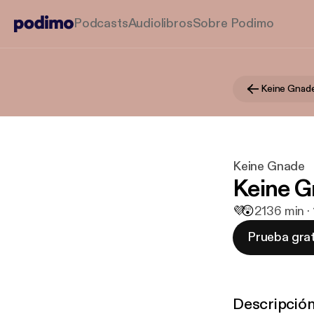
Podcasts
Audiolibros
Sobre Podimo
Keine Gnad
Keine Gnade
Keine Gn
💜
😲
21
36 min ·
Prueba grat
Descripció