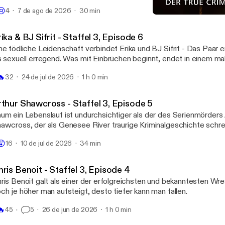
rauf schließen lassen, dass Frauke Opfer eines Verbrechens wur
😢
4
7 de ago de 2026
30 min
ndet man die Leiche der jungen Frau in einem Waldstück. Bis heute
Keine Gnade 47 - Rudolf Pl
auke Liebs ungeklärt.
Keine Gnade
ika & BJ Sifrit - Staffel 3, Episode 6
ne tödliche Leidenschaft verbindet Erika und BJ Sifrit - Das Paar
s sexuell erregend. Was mit Einbrüchen beginnt, endet in einem ma
nipulation, Gewalt und Tod.
🔥
32
24 de jul de 2026
1 h 0 min
rthur Shawcross - Staffel 3, Episode 5
um ein Lebenslauf ist undurchsichtiger als der des Serienmörders 
awcross, der als Genesee River traurige Kriminalgeschichte schr
 Menschen nahm er das Leben, darunter zwei Kinder.
😲
16
10 de jul de 2026
34 min
ris Benoit - Staffel 3, Episode 4
ris Benoit galt als einer der erfolgreichsten und bekanntesten Wre
ch je höher man aufsteigt, desto tiefer kann man fallen.
🔥
45
5
26 de jun de 2026
1 h 0 min