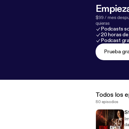
Empieza
$99 / mes despué
quieras
Podcasts so
20 horas de 
Podcast gra
Prueba gra
Todos los e
80 episodios
St
Im
da