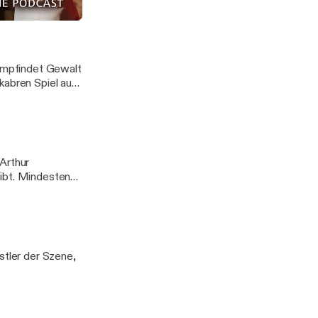
de. Monate später
 ist der Mord an
eil
 empfindet Gewalt
kabren Spiel aus
Arthur
eibt. Mindestens
stler der Szene,