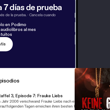
 7 días de prueba
s de la prueba.
·
Cancela cuando
lo en Podimo
audiolibros al mes
tuitos
tis
pisodios
affel 3, Episode 7: Frauke Liebs
 Jahr 2006 verschwand Frauke Liebs nach einem WM-Spiel in Pad
rauffolgenden Tagen erreichen ihren besten Freund Christos krypt