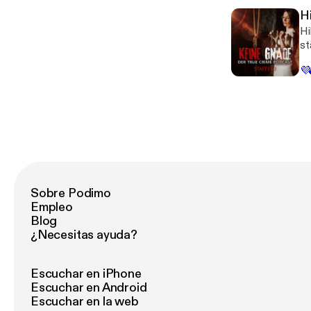
Hi
Hi
st
sc
💜
Ma
Sobre Podimo
Empleo
Blog
¿Necesitas ayuda?
Escuchar en iPhone
Escuchar en Android
Escuchar en la web