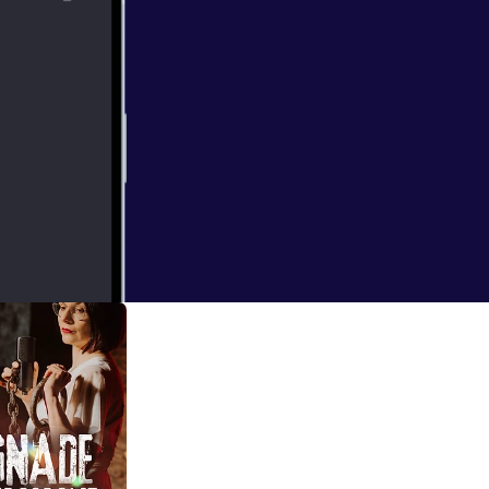
erborn. In den
ische Anrufe, die