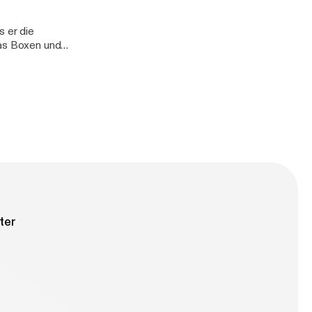
s er die
das Boxen und
d gefühlslosen
ter