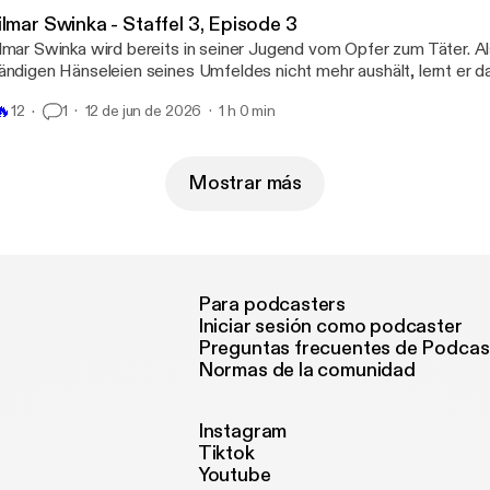
lmar Swinka - Staffel 3, Episode 3
lmar Swinka wird bereits in seiner Jugend vom Opfer zum Täter. Al
ändigen Hänseleien seines Umfeldes nicht mehr aushält, lernt er 
hlägt zurück. Der Beginn der kriminellen Karriere eines skrupel- un
🔥
12
1
12 de jun de 2026
1 h 0 min
nnes, der die Geschichte der ehemaligen DDR geprägt hat.
Mostrar más
Para podcasters
Iniciar sesión como podcaster
Preguntas frecuentes de Podcas
Normas de la comunidad
Instagram
Tiktok
Youtube